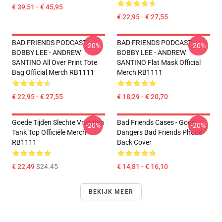
€ 39,51 - € 45,95
€ 22,95 - € 27,55
BAD FRIENDS PODCAST -
BAD FRIENDS PODCAST -
-20%
-20%
BOBBY LEE - ANDREW
BOBBY LEE - ANDREW
SANTINO All Over Print Tote
SANTINO Flat Mask Official
Bag Official Merch RB1111
Merch RB1111
€ 22,95 - € 27,55
€ 18,29 - € 20,70
Goede Tijden Slechte Vrienden
Bad Friends Cases - Good
-20%
-20%
Tank Top Officiële Merch
Dangers Bad Friends Phone
RB1111
Back Cover
€ 22,49
$24.45
€ 14,81 - € 16,10
BEKIJK MEER