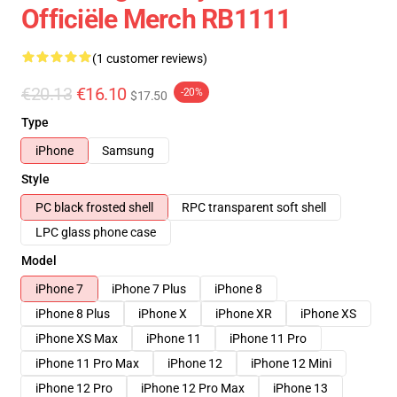
Officiële Merch RB1111
(1 customer reviews)
€20.13
€16.10
-20%
$17.50
Type
iPhone
Samsung
Style
PC black frosted shell
RPC transparent soft shell
LPC glass phone case
Model
iPhone 7
iPhone 7 Plus
iPhone 8
iPhone 8 Plus
iPhone X
iPhone XR
iPhone XS
iPhone XS Max
iPhone 11
iPhone 11 Pro
iPhone 11 Pro Max
iPhone 12
iPhone 12 Mini
iPhone 12 Pro
iPhone 12 Pro Max
iPhone 13