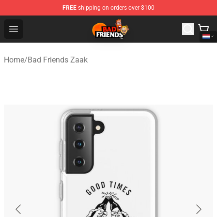
FREE
shipping on orders over $100
Bad Friends Shop - Official Bad Friends Merchandise Sto
Open menu
Home
/
Bad Friends Zaak