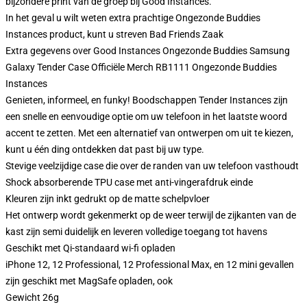
bijzondere print van de groep bij Good Instances.
In het geval u wilt weten extra prachtige Ongezonde Buddies
Instances product, kunt u streven
Bad Friends Zaak
Extra gegevens over Good Instances Ongezonde Buddies Samsung
Galaxy Tender Case Officiële Merch RB1111 Ongezonde Buddies
Instances
Genieten, informeel, en funky! Boodschappen Tender Instances zijn
een snelle en eenvoudige optie om uw telefoon in het laatste woord
accent te zetten. Met een alternatief van ontwerpen om uit te kiezen,
kunt u één ding ontdekken dat past bij uw type.
Stevige veelzijdige case die over de randen van uw telefoon vasthoudt
Shock absorberende TPU case met anti-vingerafdruk einde
Kleuren zijn inkt gedrukt op de matte schelpvloer
Het ontwerp wordt gekenmerkt op de weer terwijl de zijkanten van de
kast zijn semi duidelijk en leveren volledige toegang tot havens
Geschikt met Qi-standaard wi-fi opladen
iPhone 12, 12 Professional, 12 Professional Max, en 12 mini gevallen
zijn geschikt met MagSafe opladen, ook
Gewicht 26g