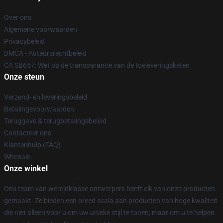
Over ons
Algemene voorwaarden
Privacybeleid
DMCA - Auteursrechtbeleid
CA SB657: Wet op de transparantie van de toeleveringsketen
Onze steun
Verzend- en leveringsbeleid
Betalingsvoorwaarden
Teruggave & terugbetalingsbeleid
Contacteer ons
Klantenhulp (FAQ)
Whosale
Onze winkel
Ons team van wereldklasse ontwerpers heeft elk van onze producten
gemaakt. Ze bieden een breed scala aan producten van hoge kwaliteit
die niet alleen voor u om uw unieke stijl te tonen, maar om u te helpen