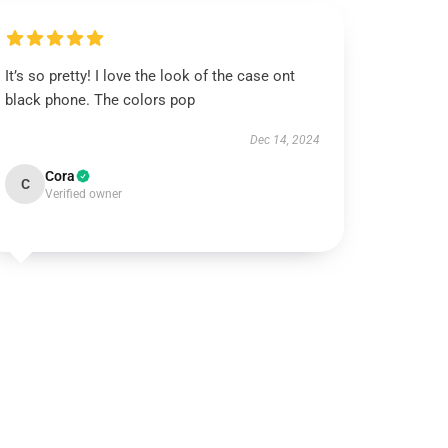
It’s so pretty! I love the look of the case ont
black phone. The colors pop
Dec 14, 2024
Cora
C
Verified owner