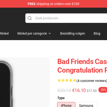
FREE
shipping on orders over $100
tore
Winkel
Winkel per categorie
Bestelling volgen
Blog
Bad Friends Cas
Congratulation
(4 customer reviews
€20.13
€16.10
-20%
$17.50
Type
iPhone
Samsung