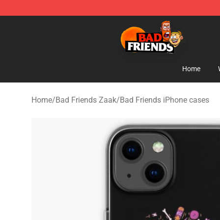
Bad Friends Shop - Official Bad Friends Merchandise S
Home
Home
/
Bad Friends Zaak
/
Bad Friends iPhone cases