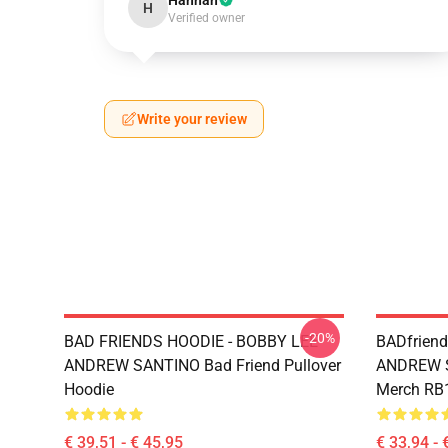
Hannah
H
Verified owner
Write your review
-20%
BAD FRIENDS HOODIE - BOBBY LEE
BADfrien
ANDREW SANTINO Bad Friend Pullover
ANDREW S
Hoodie
Merch RB
€ 39,51 - € 45,95
€ 33,94 - 