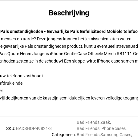
Beschrijving
 Pals omstandigheden - Gevaarlijke Pals Gefeliciteerd Mobiele telefo
d mensen op aarde? Deze jongens kunnen het je misschien laten weten.
de gevaarlijke Pals omstandigheden product, kunt u eventueel streven
Bad
Pals Quote Heren Jongens iPhone Gentle Case Officiële Merch RB1111 G
enheden zetten ze in de schaduw! Een slappe, witte iPhone case samen me
n uw telefoon vasthoudt
afdruk einde
er
l de zijkanten van de kast zijn semi duidelijk en leveren volledige toegan
Bad Friends Zaak
,
SKU
:
BADSHOP49821-3
Bad Friends iPhone cases
,
Categorieën
:
Bad Friends Samsung Cases
,