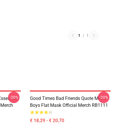
1
/
1
-20%
-20%
sential
Good Times Bad Friends Quote Mens
l Merch
Boys Flat Mask Official Merch RB1111
€ 18,29 - € 20,70