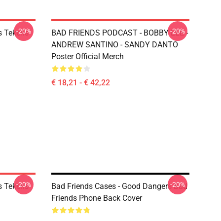
-20%
-20%
s Tekens
BAD FRIENDS PODCAST - BOBBY LEE -
ANDREW SANTINO - SANDY DANTO
Poster Official Merch
€ 18,21 - € 42,22
-20%
-20%
s Tekens
Bad Friends Cases - Good Dangers Bad
Friends Phone Back Cover