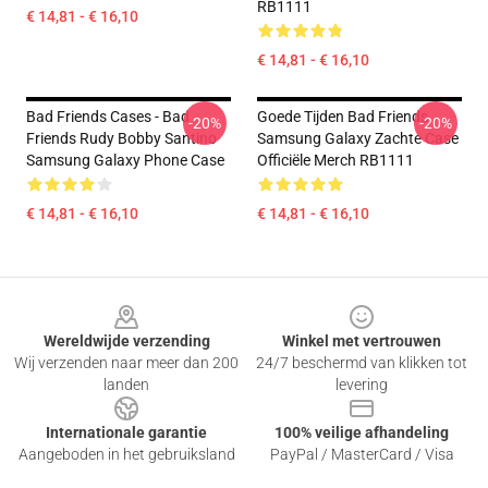
RB1111
€ 14,81 - € 16,10
€ 14,81 - € 16,10
Bad Friends Cases - Bad
Goede Tijden Bad Friends
-20%
-20%
Friends Rudy Bobby Santino
Samsung Galaxy Zachte Case
Samsung Galaxy Phone Case
Officiële Merch RB1111
€ 14,81 - € 16,10
€ 14,81 - € 16,10
Footer
Wereldwijde verzending
Winkel met vertrouwen
Wij verzenden naar meer dan 200
24/7 beschermd van klikken tot
landen
levering
Internationale garantie
100% veilige afhandeling
Aangeboden in het gebruiksland
PayPal / MasterCard / Visa