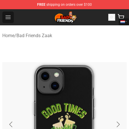
FREE
shipping on orders over $100
Bad Friends Shop - Official Bad Friends Merchandise Sto
Open menu
Home
/
Bad Friends Zaak