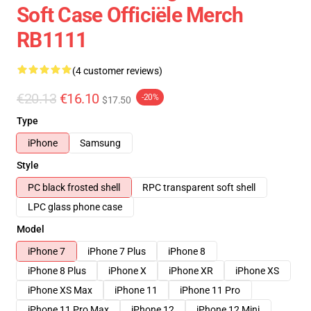
Soft Case Officiële Merch
RB1111
(4 customer reviews)
€20.13
€16.10
-20%
$17.50
Type
iPhone
Samsung
Style
PC black frosted shell
RPC transparent soft shell
LPC glass phone case
Model
iPhone 7
iPhone 7 Plus
iPhone 8
iPhone 8 Plus
iPhone X
iPhone XR
iPhone XS
iPhone XS Max
iPhone 11
iPhone 11 Pro
iPhone 11 Pro Max
iPhone 12
iPhone 12 Mini