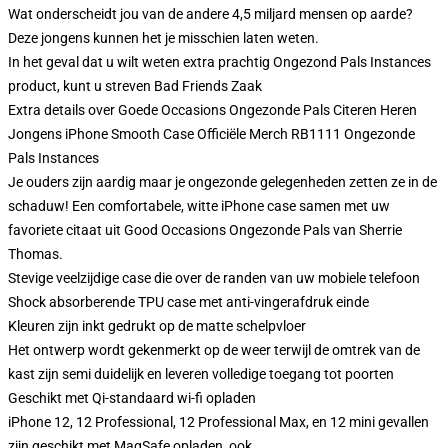
Wat onderscheidt jou van de andere 4,5 miljard mensen op aarde?
Deze jongens kunnen het je misschien laten weten.
In het geval dat u wilt weten extra prachtig Ongezond Pals Instances
product, kunt u streven
Bad Friends Zaak
Extra details over Goede Occasions Ongezonde Pals Citeren Heren
Jongens iPhone Smooth Case Officiële Merch RB1111 Ongezonde
Pals Instances
Je ouders zijn aardig maar je ongezonde gelegenheden zetten ze in de
schaduw! Een comfortabele, witte iPhone case samen met uw
favoriete citaat uit Good Occasions Ongezonde Pals van Sherrie
Thomas.
Stevige veelzijdige case die over de randen van uw mobiele telefoon
Shock absorberende TPU case met anti-vingerafdruk einde
Kleuren zijn inkt gedrukt op de matte schelpvloer
Het ontwerp wordt gekenmerkt op de weer terwijl de omtrek van de
kast zijn semi duidelijk en leveren volledige toegang tot poorten
Geschikt met Qi-standaard wi-fi opladen
iPhone 12, 12 Professional, 12 Professional Max, en 12 mini gevallen
zijn geschikt met MagSafe opladen, ook