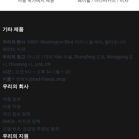
사용 국가에서 제공
페이팔 / 마스터카드 / 비자
기타 제품
우리의 본사
: 53001 Washington Blvd, 마리나 델 레이, 캘리포니아
90292, 미국
우리의 창고
: 아니오 113의 Yixin 마을, Shangfeng 도로, Wanggang 도
시, Chuxiong 시, 상해, CN
시간 :
: 오전 9시 ~ 오후 5시 (월 ~ 금)
이름 *
: 연락처@bad-friends.shop
우리의 회사
제품 정보
이용 약관
개인 정보 정책
DMCA - 저작권 정책
모델 번호: 공급망 투명성 행위
우리의 지원