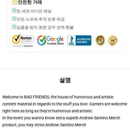
안전한 거래
전 세계 어디든 배송
모든 소포에 추적 번호 제공
상품을 받지 못한 경우 전액 환불
설명
Welcome to BAD FRIENDS, the house of humorous and artistic
content material in regards to the stuff you love. Gamers are welcome
right here as long as they're humorous and artistic.
In the event you wanna know extra superb Andrew Santino Merch
product, you may strive
Andrew Santino Merch