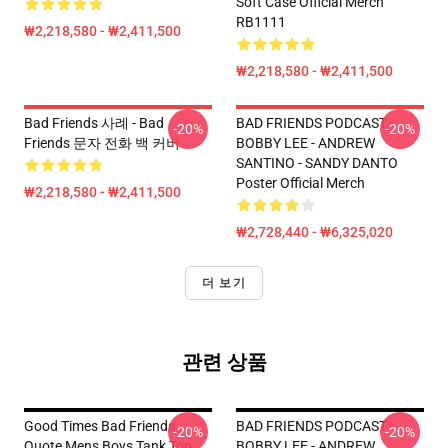
Soft Case Official Merch
RB1111
₩2,218,580 - ₩2,411,500
₩2,218,580 - ₩2,411,500
Bad Friends 사례 - Bad
BAD FRIENDS PODCAST -
-20%
-20%
Friends 문자 전화 백 커버
BOBBY LEE - ANDREW
SANTINO - SANDY DANTO
Poster Official Merch
₩2,218,580 - ₩2,411,500
₩2,728,440 - ₩6,325,020
더 보기
관련 상품
Good Times Bad Friends
BAD FRIENDS PODCAST -
-20%
-20%
Quote Mens Boys Tank Top
BOBBY LEE - ANDREW