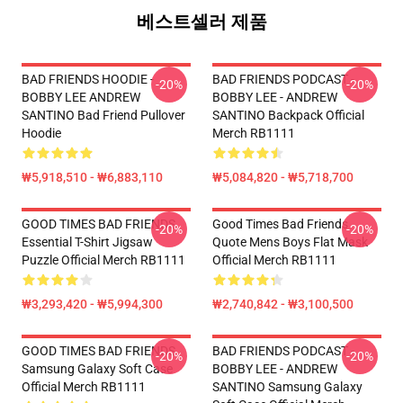
베스트셀러 제품
BAD FRIENDS HOODIE -
BAD FRIENDS PODCAST -
-20%
-20%
BOBBY LEE ANDREW
BOBBY LEE - ANDREW
SANTINO Bad Friend Pullover
SANTINO Backpack Official
Hoodie
Merch RB1111
₩5,918,510 - ₩6,883,110
₩5,084,820 - ₩5,718,700
GOOD TIMES BAD FRIENDS
Good Times Bad Friends
-20%
-20%
Essential T-Shirt Jigsaw
Quote Mens Boys Flat Mask
Puzzle Official Merch RB1111
Official Merch RB1111
₩3,293,420 - ₩5,994,300
₩2,740,842 - ₩3,100,500
GOOD TIMES BAD FRIENDS
BAD FRIENDS PODCAST -
-20%
-20%
Samsung Galaxy Soft Case
BOBBY LEE - ANDREW
Official Merch RB1111
SANTINO Samsung Galaxy