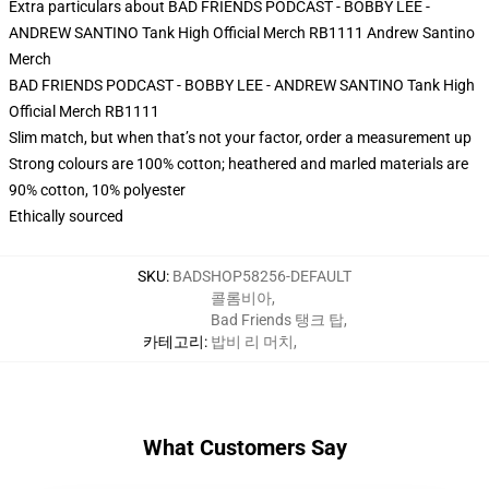
Extra particulars about BAD FRIENDS PODCAST - BOBBY LEE -
ANDREW SANTINO Tank High Official Merch RB1111 Andrew Santino
Merch
BAD FRIENDS PODCAST - BOBBY LEE - ANDREW SANTINO Tank High
Official Merch RB1111
Slim match, but when that’s not your factor, order a measurement up
Strong colours are 100% cotton; heathered and marled materials are
90% cotton, 10% polyester
Ethically sourced
SKU
:
BADSHOP58256-DEFAULT
콜롬비아
,
Bad Friends 탱크 탑
,
카테고리
:
밥비 리 머치
,
What Customers Say