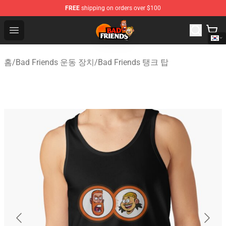
FREE
shipping on orders over $100
Bad Friends Shop - Official Bad Friends Merchandise Sto
Open menu
홈
/
Bad Friends 운동 장치
/
Bad Friends 탱크 탑