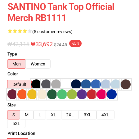
SANTINO Tank Top Official
Merch RB1111
(5 customer reviews)
₩42,115
₩33,692
-20%
$24.45
Type
Men
Women
Color
Default
Size
S
M
L
XL
2XL
3XL
4XL
5XL
Print Location