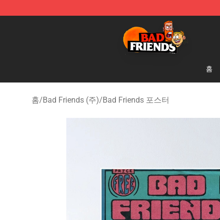
Bad Friends Shop - Official Bad Friends Merchandise S
홈
홈
/
Bad Friends (주)
/
Bad Friends 포스터