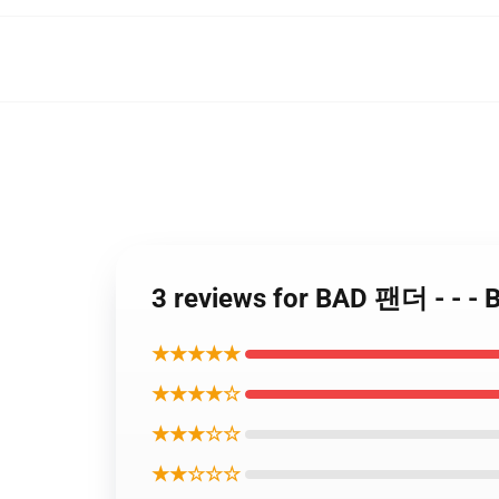
3 reviews for BAD 팬더 - 
★★★★★
★★★★☆
★★★☆☆
★★☆☆☆