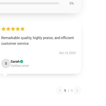
0%
Remarkable quality, highly praise, and efficient
customer service.
Dec 14, 2024
Sarah
S
Verified owner
1
/
1