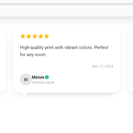
High-quality print with vibrant colors. Perfect
for any room.
Dec 17, 2024
Maisie
M
Verified owner