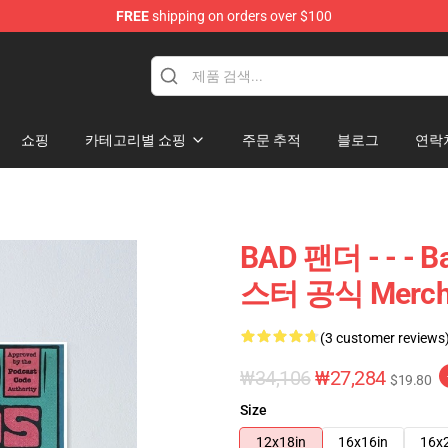
FREE
shipping on orders over $100
tore
쇼핑
카테고리별 쇼핑
주문 추적
블로그
연락
BAD 팬더 - - -
스터 공식 Merc
(3 customer reviews
₩34,106
₩27,284
$19.80
Size
12x18in
16x16in
16x