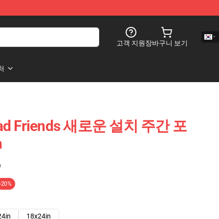
고객 지원
장바구니 보기
처
 Bad Friends 새로운 설치 주간 포
h
)
-20%
24in
18x24in