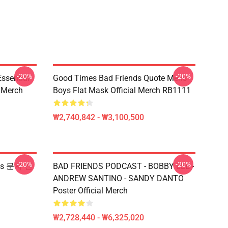
-20%
-20%
sential
Good Times Bad Friends Quote Mens
l Merch
Boys Flat Mask Official Merch RB1111
₩2,740,842 - ₩3,100,500
-20%
-20%
nds 문자 전
BAD FRIENDS PODCAST - BOBBY LEE -
ANDREW SANTINO - SANDY DANTO
Poster Official Merch
₩2,728,440 - ₩6,325,020