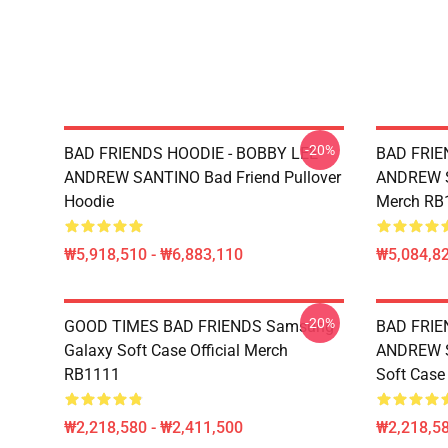
-20%
BAD FRIENDS HOODIE - BOBBY LEE
BAD FRIE
ANDREW SANTINO Bad Friend Pullover
ANDREW S
Hoodie
Merch RB
₩5,918,510 - ₩6,883,110
₩5,084,82
-20%
GOOD TIMES BAD FRIENDS Samsung
BAD FRIE
Galaxy Soft Case Official Merch
ANDREW S
RB1111
Soft Case
₩2,218,580 - ₩2,411,500
₩2,218,58