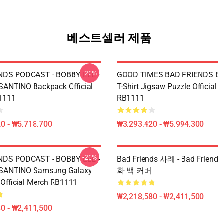
베스트셀러 제품
-20%
NDS PODCAST - BOBBY LEE -
GOOD TIMES BAD FRIENDS Es
ANTINO Backpack Official
T-Shirt Jigsaw Puzzle Officia
1111
RB1111
0 - ₩5,718,700
₩3,293,420 - ₩5,994,300
-20%
NDS PODCAST - BOBBY LEE -
Bad Friends 사례 - Bad Frie
ANTINO Samsung Galaxy
화 백 커버
 Official Merch RB1111
₩2,218,580 - ₩2,411,500
0 - ₩2,411,500