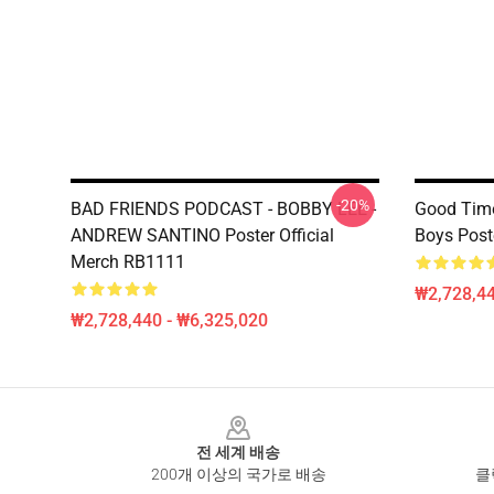
-20%
BAD FRIENDS PODCAST - BOBBY LEE -
Good Time
ANDREW SANTINO Poster Official
Boys Post
Merch RB1111
₩2,728,44
₩2,728,440 - ₩6,325,020
Footer
전 세계 배송
200개 이상의 국가로 배송
클