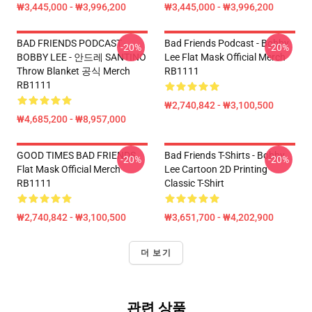
₩3,445,000 - ₩3,996,200
₩3,445,000 - ₩3,996,200
BAD FRIENDS PODCAST -
Bad Friends Podcast - Bobby
-20%
-20%
BOBBY LEE - 안드레 SANTINO
Lee Flat Mask Official Merch
Throw Blanket 공식 Merch
RB1111
RB1111
₩2,740,842 - ₩3,100,500
₩4,685,200 - ₩8,957,000
GOOD TIMES BAD FRIENDS
Bad Friends T-Shirts - Bobby
-20%
-20%
Flat Mask Official Merch
Lee Cartoon 2D Printing
RB1111
Classic T-Shirt
₩2,740,842 - ₩3,100,500
₩3,651,700 - ₩4,202,900
더 보기
관련 상품