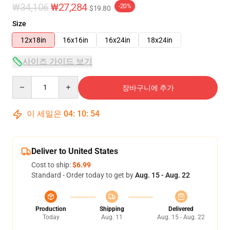
₩34,106
₩27,284
-20%
$19.80
Size
12x18in
16x16in
16x24in
18x24in
사이즈 가이드 보기
Quantity
장바구니에 추가
이 세일은
04
:
10
:
54
Deliver to United States
Cost to ship:
$6.99
Standard - Order today to get by
Aug. 15 - Aug. 22
Production
Shipping
Delivered
Today
Aug. 11
Aug. 15 - Aug. 22