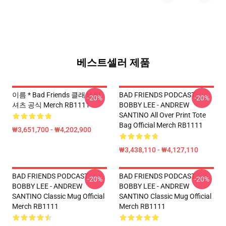
베스트셀러 제품
이름 * Bad Friends 클래식 티
BAD FRIENDS PODCAST -
-20%
-20%
셔츠 공식 Merch RB1111
BOBBY LEE - ANDREW
SANTINO All Over Print Tote
Bag Official Merch RB1111
₩3,651,700 - ₩4,202,900
₩3,438,110 - ₩4,127,110
BAD FRIENDS PODCAST -
BAD FRIENDS PODCAST -
-20%
-20%
BOBBY LEE - ANDREW
BOBBY LEE - ANDREW
SANTINO Classic Mug Official
SANTINO Classic Mug Official
Merch RB1111
Merch RB1111