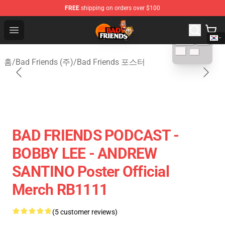
FREE
shipping on orders over $100
blank template
Bad Friends Shop - Official Bad Friends Merchandise Sto
Open menu
홈
/
Bad Friends (주)
/
Bad Friends 포스터
BAD FRIENDS PODCAST -
BOBBY LEE - ANDREW
SANTINO Poster Official
Merch RB1111
(5 customer reviews)