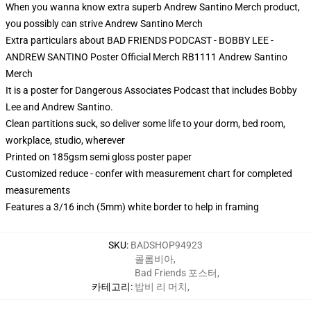
When you wanna know extra superb Andrew Santino Merch product,
you possibly can strive
Andrew Santino Merch
Extra particulars about BAD FRIENDS PODCAST - BOBBY LEE -
ANDREW SANTINO Poster Official Merch RB1111 Andrew Santino
Merch
It is a poster for Dangerous Associates Podcast that includes Bobby
Lee and Andrew Santino.
Clean partitions suck, so deliver some life to your dorm, bed room,
workplace, studio, wherever
Printed on 185gsm semi gloss poster paper
Customized reduce - confer with measurement chart for completed
measurements
Features a 3/16 inch (5mm) white border to help in framing
SKU
:
BADSHOP94923
콜롬비아
,
Bad Friends 포스터
,
카테고리
:
밥비 리 머치
,