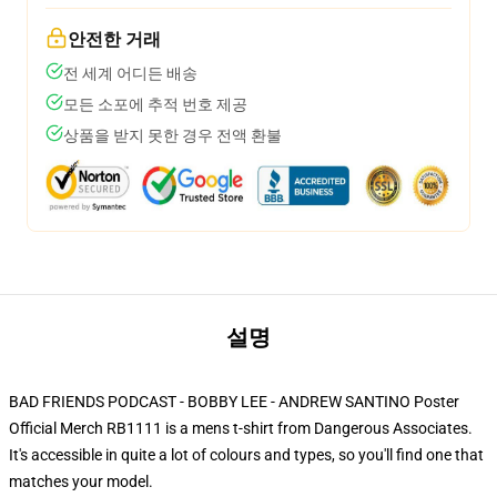
안전한 거래
전 세계 어디든 배송
모든 소포에 추적 번호 제공
상품을 받지 못한 경우 전액 환불
설명
BAD FRIENDS PODCAST - BOBBY LEE - ANDREW SANTINO Poster
Official Merch RB1111 is a mens t-shirt from Dangerous Associates.
It's accessible in quite a lot of colours and types, so you'll find one that
matches your model.