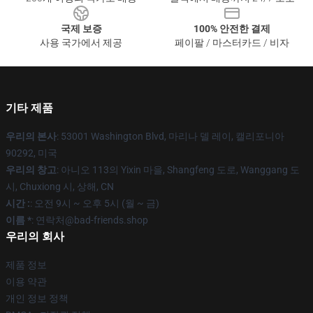
국제 보증
100% 안전한 결제
사용 국가에서 제공
페이팔 / 마스터카드 / 비자
기타 제품
우리의 본사
: 53001 Washington Blvd, 마리나 델 레이, 캘리포니아
90292, 미국
우리의 창고
: 아니오 113의 Yixin 마을, Shangfeng 도로, Wanggang 도
시, Chuxiong 시, 상해, CN
시간 :
: 오전 9시 ~ 오후 5시 (월 ~ 금)
이름 *
: 연락처@bad-friends.shop
우리의 회사
제품 정보
이용 약관
개인 정보 정책