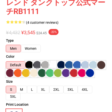
レンド タンクトップ公式マー
チRB1111
(4 customer reviews)
¥4,432
¥3,545
-20%
$24.45
Type
Men
Women
Color
Default
Size
S
M
L
XL
2XL
3XL
4XL
5XL
Print Location