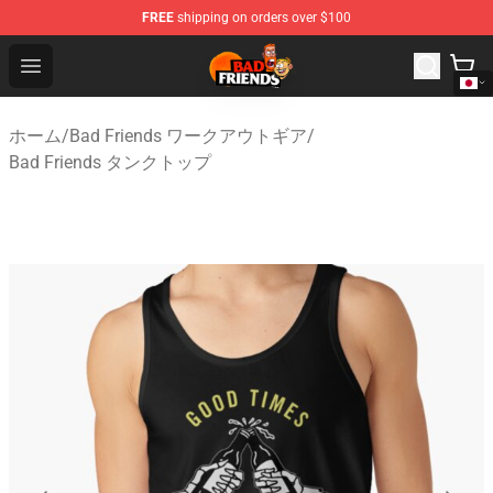
FREE
shipping on orders over $100
Bad Friends Shop - Official Bad Friends Merchandise Sto
Open menu
ホーム
/
Bad Friends ワークアウトギア
/
Bad Friends タンクトップ