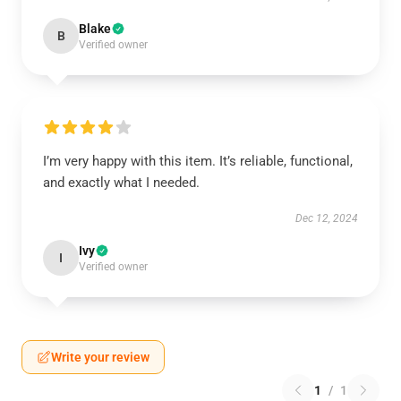
Blake
B
Verified owner
I’m very happy with this item. It’s reliable, functional,
and exactly what I needed.
Dec 12, 2024
Ivy
I
Verified owner
Write your review
1
/
1