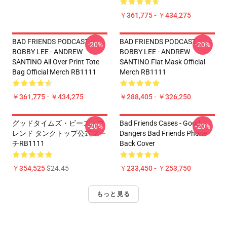
￥361,775 - ￥434,275
BAD FRIENDS PODCAST -
BAD FRIENDS PODCAST -
-20%
-20%
BOBBY LEE - ANDREW
BOBBY LEE - ANDREW
SANTINO All Over Print Tote
SANTINO Flat Mask Official
Bag Official Merch RB1111
Merch RB1111
￥361,775 - ￥434,275
￥288,405 - ￥326,250
グッドタイムズ・ビーズ・フ
Bad Friends Cases - Good
-20%
-20%
レンド タンクトップ公式マー
Dangers Bad Friends Phone
チRB1111
Back Cover
￥354,525
$24.45
￥233,450 - ￥253,750
もっと見る