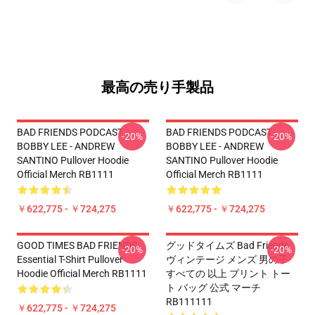
最高の売り手製品
BAD FRIENDS PODCAST -
BAD FRIENDS PODCAST -
-20%
-20%
BOBBY LEE - ANDREW
BOBBY LEE - ANDREW
SANTINO Pullover Hoodie
SANTINO Pullover Hoodie
Official Merch RB1111
Official Merch RB1111
￥622,775 - ￥724,275
￥622,775 - ￥724,275
GOOD TIMES BAD FRIENDS
グッドタイムズ Bad Friends
-20%
-20%
Essential T-Shirt Pullover
ヴィンテージ メンズ 男の子
Hoodie Official Merch RB1111
すべての 以上 プリント トー
ト バッグ 公式 マーチ
RB111111
￥622,775 - ￥724,275