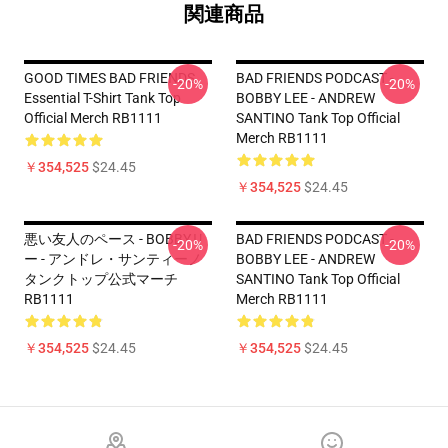
関連商品
GOOD TIMES BAD FRIENDS
BAD FRIENDS PODCAST -
-20%
-20%
Essential T-Shirt Tank Top
BOBBY LEE - ANDREW
Official Merch RB1111
SANTINO Tank Top Official
Merch RB1111
￥354,525
$24.45
￥354,525
$24.45
悪い友人のペース - BOBBYリ
BAD FRIENDS PODCAST -
-20%
-20%
ー - アンドレ・サンティーノ
BOBBY LEE - ANDREW
タンクトップ公式マーチ
SANTINO Tank Top Official
RB1111
Merch RB1111
￥354,525
$24.45
￥354,525
$24.45
Footer