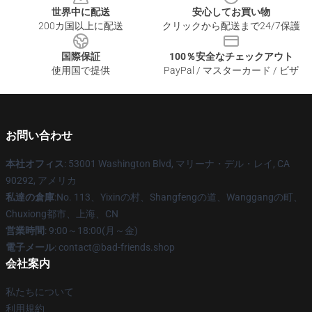
世界中に配送
安心してお買い物
200カ国以上に配送
クリックから配送まで24/7保護
国際保証
100％安全なチェックアウト
使用国で提供
PayPal / マスターカード / ビザ
お問い合わせ
本社オフィス
: 53001 Washington Blvd, マリーナ・デル・レイ, CA
90292, アメリカ
私達の倉庫
:No. 113、Yixinの村、Shangfengの道、Wanggangの町、
Chuxiong都市、上海、CN
営業時間
: 9:00～18:00(月～金)
電子メール
: contact@bad-friends.shop
会社案内
私たちについて
利用規約