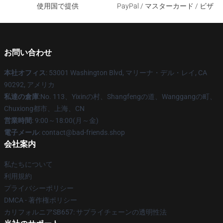
使用国で提供
PayPal / マスターカード / ビザ
お問い合わせ
本社オフィス
: 53001 Washington Blvd, マリーナ・デル・レイ, CA
90292, アメリカ
私達の倉庫
:No. 113、Yixinの村、Shangfengの道、Wanggangの町、
Chuxiong都市、上海、CN
営業時間
: 9:00～18:00(月～金)
電子メール
: contact@bad-friends.shop
会社案内
私たちについて
利用規約
プライバシーポリシー
DMCA - 著作権ポリシー
カリフォルニアSB657: サプライチェーンの透明性法