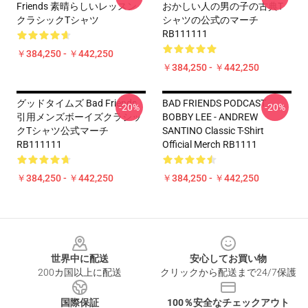
Friends 素晴らしいレッスン
おかしい人の男の子の古典T
クラシックTシャツ
シャツの公式のマーチ
RB111111
￥384,250 - ￥442,250
￥384,250 - ￥442,250
グッドタイムズ Bad Friends
BAD FRIENDS PODCAST -
-20%
-20%
引用メンズボーイズクラシッ
BOBBY LEE - ANDREW
クTシャツ公式マーチ
SANTINO Classic T-Shirt
RB111111
Official Merch RB1111
￥384,250 - ￥442,250
￥384,250 - ￥442,250
Footer
世界中に配送
安心してお買い物
200カ国以上に配送
クリックから配送まで24/7保護
国際保証
100％安全なチェックアウト