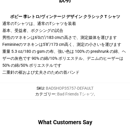
ボビー 李レトロ/ヴィンテージ デザイン クラシック T シャツ
通常のTシャツは、通常のTシャツを装着
基本、受益者、ボクシングの試合
男性のマネキンは6'0の′′/183 cmの高さで、測定媒体を運びます
Feminineのマネキンは5'8"/173 cm高く、測定の小さいを運びます
重量 5.3 oz/180 の gsm の布、強い色は 100% の preshrunk の綿、ヘ
ザーの灰色です 90% の綿/10% ポリエステル、デニムのヒーザーは
50% の綿/50% ポリエステルです
二重針の裾および丈夫さのための首バンド
SKU
:
BADSHOP35757-DEFAULT
カテゴリー
:
Bad Friends Tシャツ
,
What Customers Say