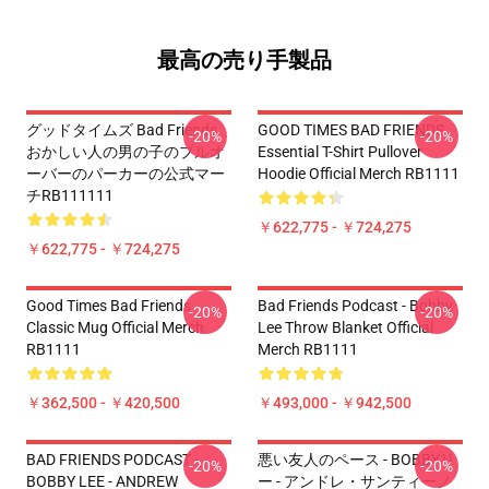
最高の売り手製品
グッドタイムズ Bad Friends
GOOD TIMES BAD FRIENDS
-20%
-20%
おかしい人の男の子のプルオ
Essential T-Shirt Pullover
ーバーのパーカーの公式マー
Hoodie Official Merch RB1111
チRB111111
￥622,775 - ￥724,275
￥622,775 - ￥724,275
Good Times Bad Friends
Bad Friends Podcast - Bobby
-20%
-20%
Classic Mug Official Merch
Lee Throw Blanket Official
RB1111
Merch RB1111
￥362,500 - ￥420,500
￥493,000 - ￥942,500
BAD FRIENDS PODCAST -
悪い友人のペース - BOBBYリ
-20%
-20%
BOBBY LEE - ANDREW
ー - アンドレ・サンティーノ