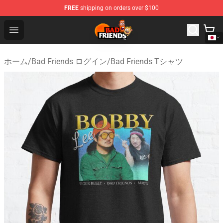
FREE
shipping on orders over $100
Bad Friends Shop - Official Bad Friends Merchandise Sto
Open menu
ホーム
/
Bad Friends ログイン
/
Bad Friends Tシャツ