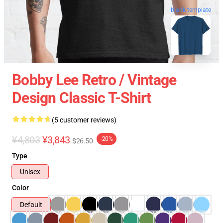
blank template
Bobby Lee Retro / Vintage
Design Classic T-Shirt
(5 customer reviews)
¥4,803
¥3,843
-20%
$26.50
Type
Unisex
Color
Default