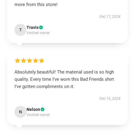
more from this store!
Dec 17, 2024
Travis
T
Verified owner
Absolutely beautiful! The material used is so high
quality. Every time I’ve worn this Bad Friends shirt
I’ve gotten compliments on it.
Dec 16, 2024
Nelson
N
Verified owner