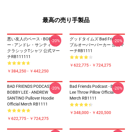
最高の売り手製品
悪い友人のペース - BOBBYリ
グッドタイムズ Bad Friends
-20%
-20%
ー - アンドレ・サンティーノ
プルオーバーパーカー 公式マ
クラシックTシャツ 公式マー
ーチRB1111
チRB111111
￥622,775 - ￥724,275
￥384,250 - ￥442,250
BAD FRIENDS PODCAST -
Bad Friends Podcast - Bobby
-20%
-20%
BOBBY LEE - ANDREW
Lee Throw Pillow Official
SANTINO Pullover Hoodie
Merch RB1111
Official Merch RB1111
￥348,000 - ￥420,500
￥622,775 - ￥724,275