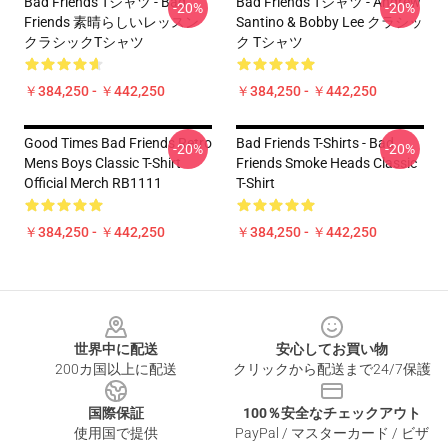
Bad Friends Tシャツ - Bad
Bad Friends Tシャツ - Andrew
-20%
-20%
Friends 素晴らしいレッスン
Santino & Bobby Lee クラシッ
クラシックTシャツ
ク Tシャツ
￥384,250 - ￥442,250
￥384,250 - ￥442,250
Good Times Bad Friends Retro
Bad Friends T-Shirts - Bad
-20%
-20%
Mens Boys Classic T-Shirt
Friends Smoke Heads Classic
Official Merch RB1111
T-Shirt
￥384,250 - ￥442,250
￥384,250 - ￥442,250
Footer
世界中に配送
安心してお買い物
200カ国以上に配送
クリックから配送まで24/7保護
国際保証
100％安全なチェックアウト
使用国で提供
PayPal / マスターカード / ビザ