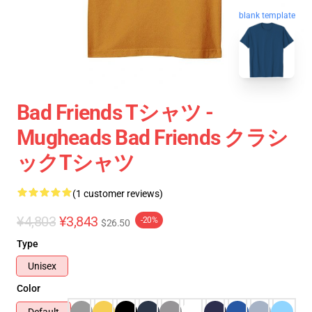
blank template
Bad Friends Tシャツ -
Mugheads Bad Friends クラシ
ックTシャツ
(1 customer reviews)
¥4,803
¥3,843
-20%
$26.50
Type
Unisex
Color