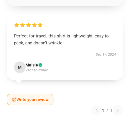
Perfect for travel, this shirt is lightweight, easy to
pack, and doesn’t wrinkle.
Dec 17, 2024
Maisie
M
Verified owner
Write your review
1
/
1