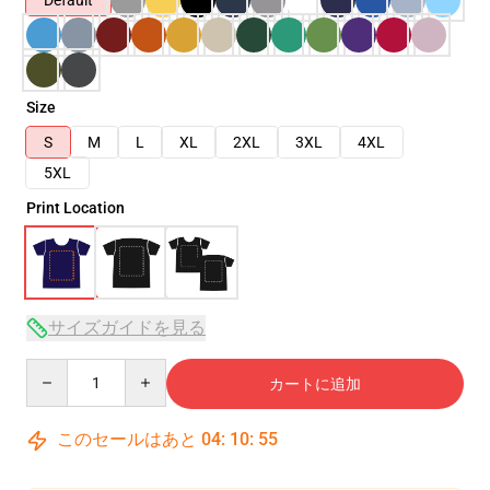
Default
Size
S
M
L
XL
2XL
3XL
4XL
5XL
Print Location
サイズガイドを見る
Quantity
カートに追加
このセールはあと
04
:
10
:
54