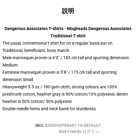
説明
Dangerous Associates T-shirts - Mugheads Dangerous Associates
Traditional T-shirt
The usual, conventional t-shirt for on a regular basis put on
Traditional, beneficiant, boxy match
Male mannequin proven is 6’0″ / 183 cm tall and sporting dimension
Medium
Feminine mannequin proven is 5’8″ / 173 cm tall and sporting
dimension Small
Heavyweight 5.3 oz / 180 gsm cloth, strong colours are 100%
preshrunk cotton, heather gray is 90% cotton/10% polyester, denim
heather is 50% cotton/ 50% polyester
Double-needle hems and neck band for sturdiness
SKU
:
BADSHOP88487-16-DEFAULT
Bad Friends ログイン
,