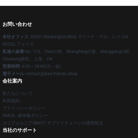
お問い合わせ
本社オフィス
: 53001 Washington Blvd, マリーナ・デル・レイ, CA
90292, アメリカ
私達の倉庫
:No. 113、Yixinの村、Shangfengの道、Wanggangの町、
Chuxiong都市、上海、CN
営業時間
: 9:00～18:00(月～金)
電子メール
: contact@bad-friends.shop
会社案内
私たちについて
利用規約
プライバシーポリシー
DMCA - 著作権ポリシー
カリフォルニアSB657: サプライチェーンの透明性法
当社のサポート