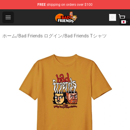
FREE
shipping on orders over $100
Bad Friends Shop - Official Bad Friends Merchandise Sto
Open menu
ホーム
/
Bad Friends ログイン
/
Bad Friends Tシャツ