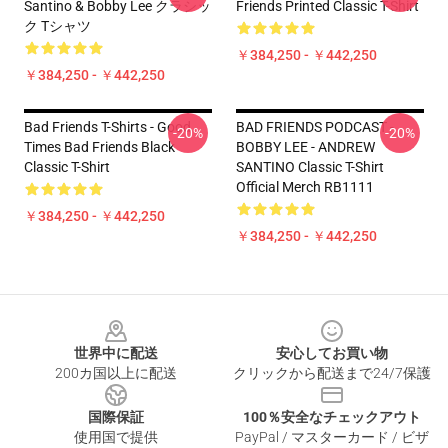
Santino & Bobby Lee クラシッ
Friends Printed Classic T-Shirt
ク Tシャツ
￥384,250 - ￥442,250
￥384,250 - ￥442,250
Bad Friends T-Shirts - Good
BAD FRIENDS PODCAST -
-20%
-20%
Times Bad Friends Black
BOBBY LEE - ANDREW
Classic T-Shirt
SANTINO Classic T-Shirt
Official Merch RB1111
￥384,250 - ￥442,250
￥384,250 - ￥442,250
Footer
世界中に配送
安心してお買い物
200カ国以上に配送
クリックから配送まで24/7保護
国際保証
100％安全なチェックアウト
使用国で提供
PayPal / マスターカード / ビザ