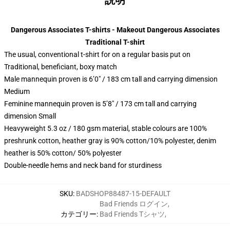
説明
Dangerous Associates T-shirts - Makeout Dangerous Associates
Traditional T-shirt
The usual, conventional t-shirt for on a regular basis put on
Traditional, beneficiant, boxy match
Male mannequin proven is 6’0″ / 183 cm tall and carrying dimension
Medium
Feminine mannequin proven is 5’8″ / 173 cm tall and carrying
dimension Small
Heavyweight 5.3 oz / 180 gsm material, stable colours are 100%
preshrunk cotton, heather gray is 90% cotton/10% polyester, denim
heather is 50% cotton/ 50% polyester
Double-needle hems and neck band for sturdiness
SKU
:
BADSHOP88487-15-DEFAULT
Bad Friends ログイン
,
カテゴリー
:
Bad Friends Tシャツ
,