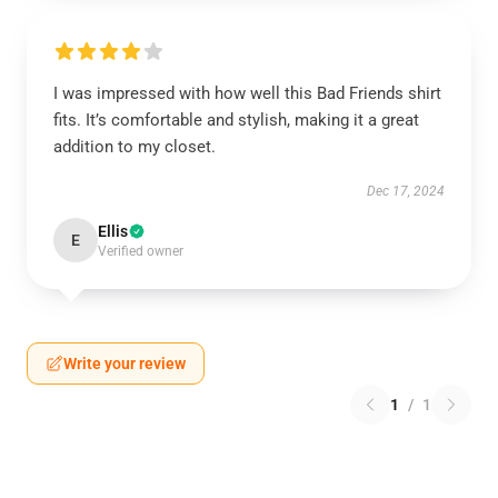
I was impressed with how well this Bad Friends shirt
fits. It’s comfortable and stylish, making it a great
addition to my closet.
Dec 17, 2024
Ellis
E
Verified owner
Write your review
1
/
1