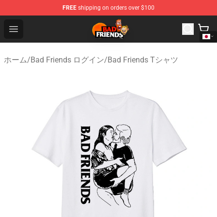
FREE
shipping on orders over $100
Bad Friends Shop - Official Bad Friends Merchandise Sto
Open menu
ホーム
/
Bad Friends ログイン
/
Bad Friends Tシャツ