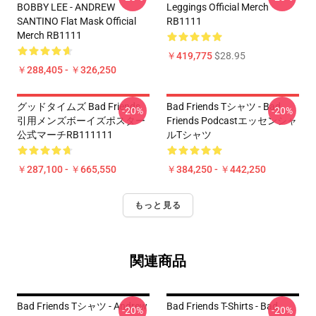
BOBBY LEE - ANDREW
Leggings Official Merch
SANTINO Flat Mask Official
RB1111
Merch RB1111
￥419,775
$28.95
￥288,405 - ￥326,250
グッドタイムズ Bad Friends
Bad Friends Tシャツ - Bad
-20%
-20%
引用メンズボーイズポスター
Friends Podcastエッセンシャ
公式マーチRB111111
ルTシャツ
￥287,100 - ￥665,550
￥384,250 - ￥442,250
もっと見る
関連商品
Bad Friends Tシャツ - Andrew
Bad Friends T-Shirts - Bad
-20%
-20%