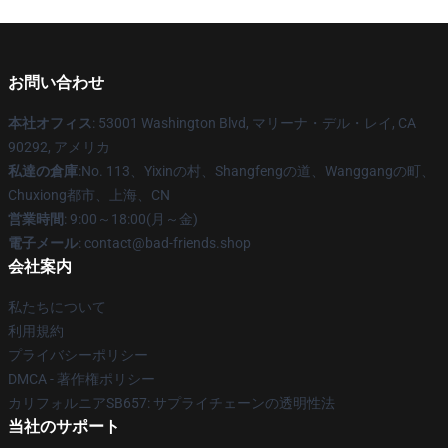
お問い合わせ
本社オフィス
: 53001 Washington Blvd, マリーナ・デル・レイ, CA
90292, アメリカ
私達の倉庫
:No. 113、Yixinの村、Shangfengの道、Wanggangの町、
Chuxiong都市、上海、CN
営業時間
: 9:00～18:00(月～金)
電子メール
: contact@bad-friends.shop
会社案内
私たちについて
利用規約
プライバシーポリシー
DMCA - 著作権ポリシー
カリフォルニアSB657: サプライチェーンの透明性法
当社のサポート