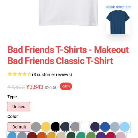
blank template
Bad Friends T-Shirts - Makeout
Bad Friends Classic T-Shirt
(3 customer reviews)
¥4,803
¥3,843
-20%
$26.50
Type
Unisex
Color
Default