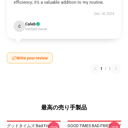
efficiency; it’s a valuable addition to my routine.
Dec 18, 2024
Caleb
C
Verified owner
Write your review
1
/
1
最高の売り手製品
グッドタイムズ Bad Friends
GOOD TIMES BAD FRIENDS プ
-20%
-20%