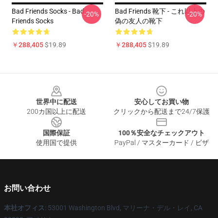
Bad Friends Socks - Bad
Bad Friends 靴下 - これ以上の
-20%
-20%
Friends Socks
偽の友人の靴下
￥288,405
$19.89
￥288,405
$19.89
Footer
世界中に配送
安心してお買い物
200カ国以上に配送
クリックから配送まで24/7保護
国際保証
100％安全なチェックアウト
使用国で提供
PayPal / マスターカード / ビザ
お問い合わせ
本社オフィス
: 53001 Washington Blvd, マリーナ・デル・レイ, CA