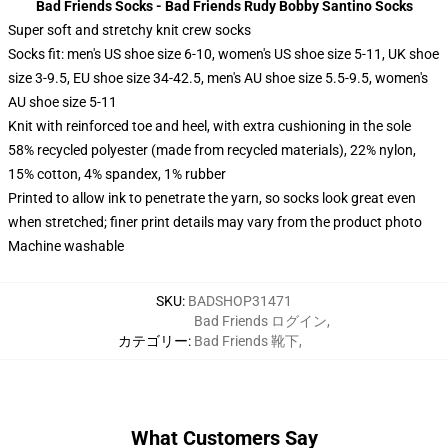
Bad Friends Socks - Bad Friends Rudy Bobby Santino Socks
Super soft and stretchy knit crew socks
Socks fit: men's US shoe size 6-10, women's US shoe size 5-11, UK shoe
size 3-9.5, EU shoe size 34-42.5, men's AU shoe size 5.5-9.5, women's
AU shoe size 5-11
Knit with reinforced toe and heel, with extra cushioning in the sole
58% recycled polyester (made from recycled materials), 22% nylon,
15% cotton, 4% spandex, 1% rubber
Printed to allow ink to penetrate the yarn, so socks look great even
when stretched; finer print details may vary from the product photo
Machine washable
SKU
:
BADSHOP31471
Bad Friends ログイン
,
カテゴリー
:
Bad Friends 靴下
,
What Customers Say