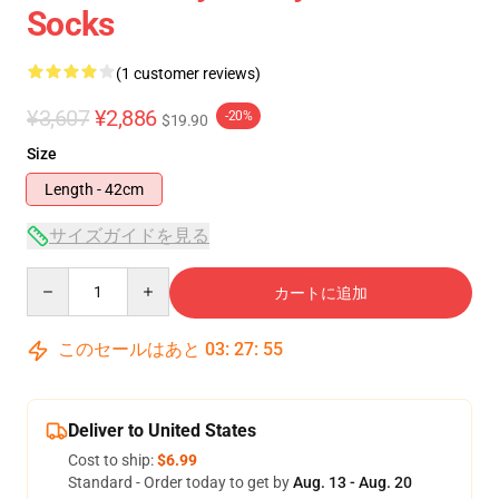
Socks
(1 customer reviews)
¥3,607
¥2,886
-20%
$19.90
Size
Length - 42cm
サイズガイドを見る
Quantity
カートに追加
このセールはあと
03
:
27
:
54
Deliver to United States
Cost to ship:
$6.99
Standard - Order today to get by
Aug. 13 - Aug. 20