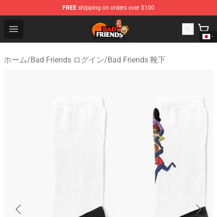
FREE
shipping on orders over $100
Bad Friends Shop - Official Bad Friends Merchandise Sto
Open menu
ホーム
/
Bad Friends ログイン
/
Bad Friends 靴下