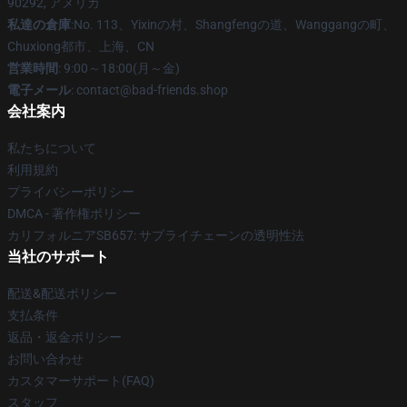
90292, アメリカ
私達の倉庫
:No. 113、Yixinの村、Shangfengの道、Wanggangの町、
Chuxiong都市、上海、CN
営業時間
: 9:00～18:00(月～金)
電子メール
: contact@bad-friends.shop
会社案内
私たちについて
利用規約
プライバシーポリシー
DMCA - 著作権ポリシー
カリフォルニアSB657: サプライチェーンの透明性法
当社のサポート
配送&配送ポリシー
支払条件
返品・返金ポリシー
お問い合わせ
カスタマーサポート(FAQ)
スタッフ