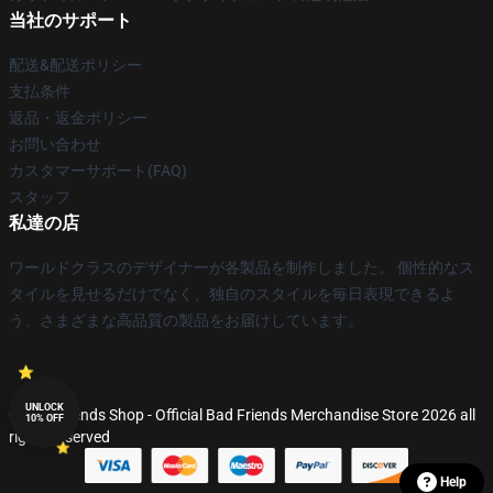
当社のサポート
配送&配送ポリシー
支払条件
返品・返金ポリシー
お問い合わせ
カスタマーサポート(FAQ)
スタッフ
私達の店
ワールドクラスのデザイナーが各製品を制作しました。 個性的なス
タイルを見せるだけでなく、独自のスタイルを毎日表現できるよ
う、さまざまな高品質の製品をお届けしています。
UNLOCK
© Bad Friends Shop - Official Bad Friends Merchandise Store 2026 all
10% OFF
rights reserved
Help