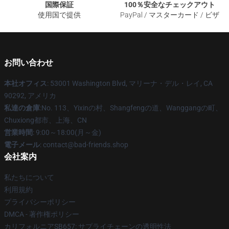
国際保証
100％安全なチェックアウト
使用国で提供
PayPal / マスターカード / ビザ
お問い合わせ
本社オフィス
: 53001 Washington Blvd, マリーナ・デル・レイ, CA
90292, アメリカ
私達の倉庫
:No. 113、Yixinの村、Shangfengの道、Wanggangの町、
Chuxiong都市、上海、CN
営業時間
: 9:00～18:00(月～金)
電子メール
: contact@bad-friends.shop
会社案内
私たちについて
利用規約
プライバシーポリシー
DMCA - 著作権ポリシー
カリフォルニアSB657: サプライチェーンの透明性法