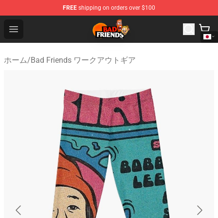
FREE
shipping on orders over $100
Bad Friends Shop - Official Bad Friends Merchandise Sto
Open menu
ホーム
/
Bad Friends ワークアウトギア