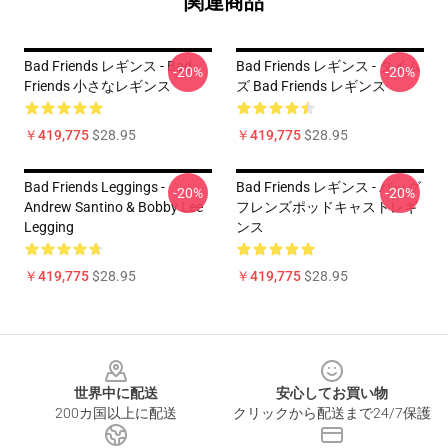
関連商品
Bad Friends レギンス - Bad
Bad Friends レギンス - タイム
-20%
-20%
Friends 小さなレギンス
ズ Bad Friends レギンス
￥419,775
$28.95
￥419,775
$28.95
Bad Friends Leggings -
Bad Friends レギンス - バッグ
-20%
-20%
Andrew Santino & Bobby Lee
フレンズポッドキャストレギ
Legging
ンス
￥419,775
$28.95
￥419,775
$28.95
Footer
世界中に配送
安心してお買い物
200カ国以上に配送
クリックから配送まで24/7保護