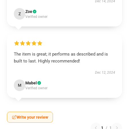
Dec 14, 2024
Zoe
Z
Verified owner
The item is great; it performs as described and is
built to last. Highly recommended!
Dec 12, 2024
Mabel
M
Verified owner
Write your review
1
/
1