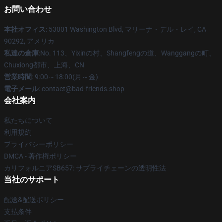
お問い合わせ
本社オフィス
: 53001 Washington Blvd, マリーナ・デル・レイ, CA
90292, アメリカ
私達の倉庫
:No. 113、Yixinの村、Shangfengの道、Wanggangの町、
Chuxiong都市、上海、CN
営業時間
: 9:00～18:00(月～金)
電子メール
: contact@bad-friends.shop
会社案内
私たちについて
利用規約
プライバシーポリシー
DMCA - 著作権ポリシー
カリフォルニアSB657: サプライチェーンの透明性法
当社のサポート
配送&配送ポリシー
支払条件