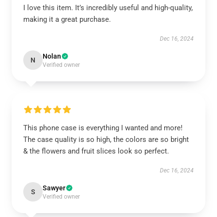
I love this item. It’s incredibly useful and high-quality,
making it a great purchase.
Dec 16, 2024
Nolan
N
Verified owner
This phone case is everything I wanted and more!
The case quality is so high, the colors are so bright
& the flowers and fruit slices look so perfect.
Dec 16, 2024
Sawyer
S
Verified owner