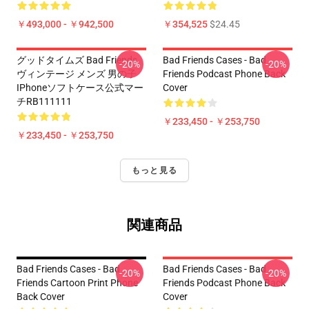
￥493,000 - ￥942,500
￥354,525
$24.45
グッドタイムズ Bad Friends
Bad Friends Cases - Bad
-20%
-20%
ヴィンテージ メンズ 男の子
Friends Podcast Phone Back
IPhoneソフトケース公式マー
Cover
チRB111111
￥233,450 - ￥253,750
￥233,450 - ￥253,750
もっと見る
関連商品
Bad Friends Cases - Bad
Bad Friends Cases - Bad
-20%
-20%
Friends Cartoon Print Phone
Friends Podcast Phone Back
Back Cover
Cover