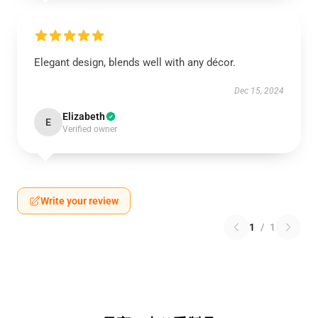
Elegant design, blends well with any décor.
Dec 15, 2024
Elizabeth
E
Verified owner
Write your review
1
/
1