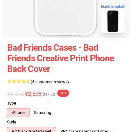
blank template
Bad Friends Cases - Bad
Friends Creative Print Phone
Back Cover
(5 customer reviews)
¥3,172
¥2,538
-20%
$17.50
Type
iPhone
Samsung
Style
PC black frosted shell
RPC transparent soft shell