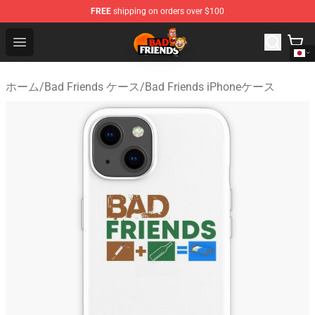
FREE
shipping on orders over $100
Bad Friends Shop - Official Bad Friends Merchandise Sto
Open menu
ホーム
/
Bad Friends ケース
/
Bad Friends iPhoneケース