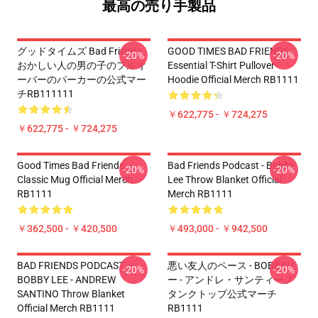
最高の売り手製品
グッドタイムズ Bad Friends
GOOD TIMES BAD FRIENDS
-20%
-20%
おかしい人の男の子のプルオ
Essential T-Shirt Pullover
ーバーのパーカーの公式マー
Hoodie Official Merch RB1111
チRB111111
￥622,775 - ￥724,275
￥622,775 - ￥724,275
Good Times Bad Friends
Bad Friends Podcast - Bobby
-20%
-20%
Classic Mug Official Merch
Lee Throw Blanket Official
RB1111
Merch RB1111
￥362,500 - ￥420,500
￥493,000 - ￥942,500
BAD FRIENDS PODCAST -
悪い友人のペース - BOBBYリ
-20%
-20%
BOBBY LEE - ANDREW
ー - アンドレ・サンティーノ
SANTINO Throw Blanket
タンクトップ公式マーチ
Official Merch RB1111
RB1111