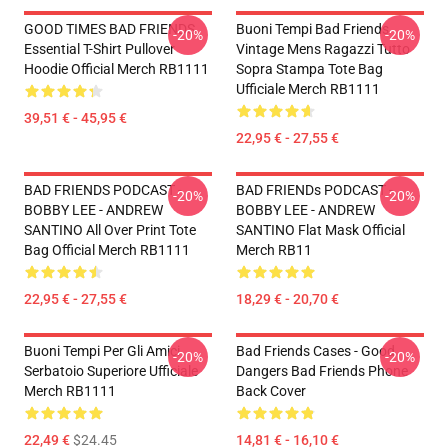
GOOD TIMES BAD FRIENDS
Buoni Tempi Bad Friends
-20%
-20%
Essential T-Shirt Pullover
Vintage Mens Ragazzi Tutto
Hoodie Official Merch RB1111
Sopra Stampa Tote Bag
Ufficiale Merch RB1111
39,51 € - 45,95 €
22,95 € - 27,55 €
BAD FRIENDS PODCAST -
BAD FRIENDs PODCAST -
-20%
-20%
BOBBY LEE - ANDREW
BOBBY LEE - ANDREW
SANTINO All Over Print Tote
SANTINO Flat Mask Official
Bag Official Merch RB1111
Merch RB11
22,95 € - 27,55 €
18,29 € - 20,70 €
Buoni Tempi Per Gli Amici
Bad Friends Cases - Good
-20%
-20%
Serbatoio Superiore Ufficiale
Dangers Bad Friends Phone
Merch RB1111
Back Cover
22,49 €
$24.45
14,81 € - 16,10 €