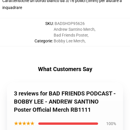
Caratteristiche un bordo bianco da 3/16 pollici (5mm) per aiutare a
inquadrare
SKU
:
BADSHOP95626
Andrew Santino Merch
,
Bad Friends Poster
,
Categorie
:
Bobby Lee Merch
,
What Customers Say
3 reviews for BAD FRIENDS PODCAST -
BOBBY LEE - ANDREW SANTINO
Poster Official Merch RB1111
★★★★★
100%