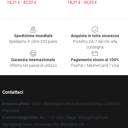
18,21 € - 42,22 €
18,21 € - 42,22 €
Footer
Spedizione mondiale
Acquista in tutta sicurezza
Spediamo in oltre 200 paesi
Protetto 24/7 dai clic alla
consegna
Garanzia internazionale
Pagamento sicuro al 100%
Offerto nel paese di utilizzo
PayPal / MasterCard / Visa
Contattaci
Il nostro ufficio
: 53001 Washington Blvd, Marina Del Rey, CA 90292,
Stati Uniti
Il nostro magazzino
: No. 113, Yixin Village, Shangfeng Road,
Wanggang Town, Chuxiong City, Shanghai, CN