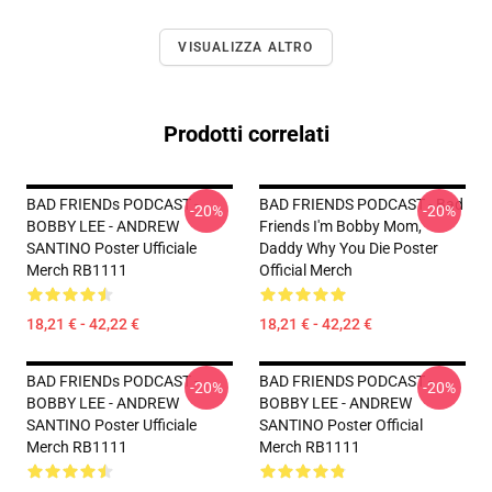
VISUALIZZA ALTRO
Prodotti correlati
BAD FRIENDs PODCAST -
BAD FRIENDS PODCAST - Bad
-20%
-20%
BOBBY LEE - ANDREW
Friends I'm Bobby Mom,
SANTINO Poster Ufficiale
Daddy Why You Die Poster
Merch RB1111
Official Merch
18,21 € - 42,22 €
18,21 € - 42,22 €
BAD FRIENDs PODCAST -
BAD FRIENDS PODCAST -
-20%
-20%
BOBBY LEE - ANDREW
BOBBY LEE - ANDREW
SANTINO Poster Ufficiale
SANTINO Poster Official
Merch RB1111
Merch RB1111