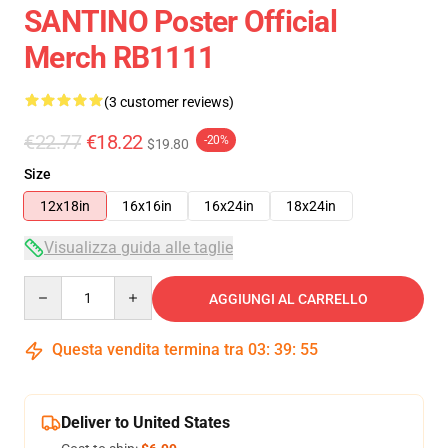
SANTINO Poster Official
Merch RB1111
(3 customer reviews)
€22.77
€18.22
-20%
$19.80
Size
12x18in
16x16in
16x24in
18x24in
Visualizza guida alle taglie
Quantity
AGGIUNGI AL CARRELLO
Questa vendita termina tra
03
:
39
:
54
Deliver to United States