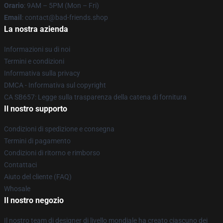
Orario
: 9AM – 5PM (Mon – Fri)
Email
: contact@bad-friends.shop
La nostra azienda
Informazioni su di noi
Termini e condizioni
Informativa sulla privacy
DMCA - Informativa sul copyright
CA SB657: Legge sulla trasparenza della catena di fornitura
Il nostro supporto
Condizioni di spedizione e consegna
Termini di pagamento
Condizioni di ritorno e rimborso
Contattaci
Aiuto del cliente (FAQ)
Whosale
Il nostro negozio
Il nostro team di designer di livello mondiale ha creato ciascuno dei