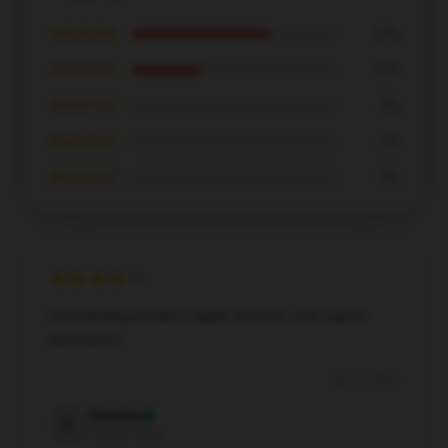
★★★★★
67%
★★★★☆
33%
★★★☆☆
0%
★★☆☆☆
0%
★☆☆☆☆
0%
Outstanding product, highly endorse, and superb
assistance.
Dec 15, 2024
Charles
C
Verified owner