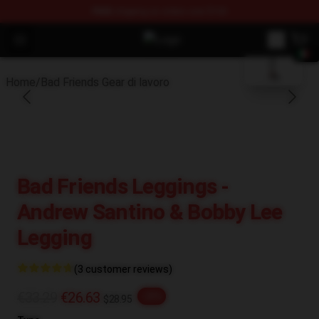
FREE
shipping on orders over $100
blank template
Open menu
Bad Friends Shop - Official Bad Fr
Home
/
Bad Friends Gear di lavoro
Bad Friends Leggings -
Andrew Santino & Bobby Lee
Legging
(3 customer reviews)
€33.29
€26.63
-20%
$28.95