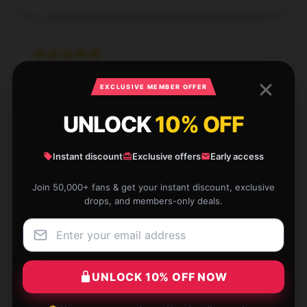
Wasn't expecting much, but the product turned out
EXCLUSIVE MEMBER OFFER
great. Highly recommend.
UNLOCK
10% OFF
Dec 12, 2024
Harper
H
Instant discount
Exclusive offers
Early access
Verified owner
Join 50,000+ fans & get your instant discount, exclusive
drops, and members-only deals.
Absolutely love the item and the service was
exceptional.
UNLOCK 10% OFF NOW
Dec 12, 2024