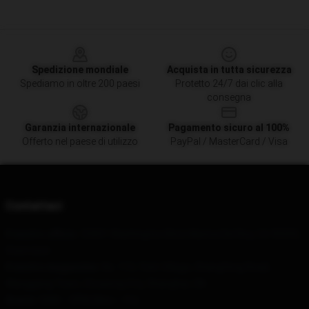
Footer
Spedizione mondiale
Acquista in tutta sicurezza
Spediamo in oltre 200 paesi
Protetto 24/7 dai clic alla
consegna
Garanzia internazionale
Pagamento sicuro al 100%
Offerto nel paese di utilizzo
PayPal / MasterCard / Visa
Contattaci
Il nostro ufficio
: 53001 Washington Blvd, Marina Del Rey, CA 90292,
Stati Uniti
Il nostro magazzino
: No. 113, Yixin Village, Shangfeng Road,
Wanggang Town, Chuxiong City, Shanghai, CN
Orario
: 9AM – 5PM (Mon – Fri)