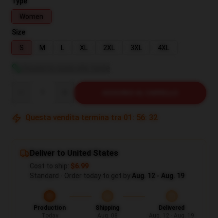
Type
Women
Size
S
M
L
XL
2XL
3XL
4XL
Visualizza guida alle taglie
Quantity
AGGIUNGI AL CARRELLO
Questa vendita termina tra
01
:
56
:
31
Deliver to United States
Cost to ship:
$6.99
Standard - Order today to get by
Aug. 12 - Aug. 19
Production
Shipping
Delivered
Today
Aug. 08
Aug. 12 - Aug. 19