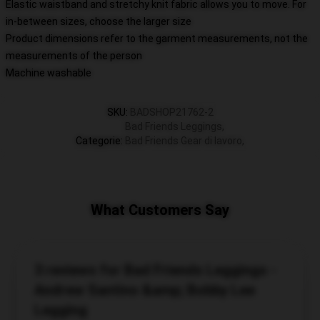
Elastic waistband and stretchy knit fabric allows you to move. For
in-between sizes, choose the larger size
Product dimensions refer to the garment measurements, not the
measurements of the person
Machine washable
SKU
:
BADSHOP21762-2
Bad Friends Leggings
,
Categorie
:
Bad Friends Gear di lavoro
,
What Customers Say
3 reviews for Bad Friends Leggings -
Andrew Santino &amp; Bobby Lee
Legging