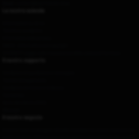
Email
: contact@bad-friends.shop
La nostra azienda
Informazioni su di noi
Termini e condizioni
Informativa sulla privacy
DMCA - Informativa sul copyright
CA SB657: Legge sulla trasparenza della catena di fornitura
Il nostro supporto
Condizioni di spedizione e consegna
Termini di pagamento
Condizioni di ritorno e rimborso
Contattaci
Aiuto del cliente (FAQ)
Whosale
Il nostro negozio
Il nostro team di designer di livello mondiale ha creato ciascuno dei
nostri prodotti. Offrono una vasta gamma di prodotti di alta qualità