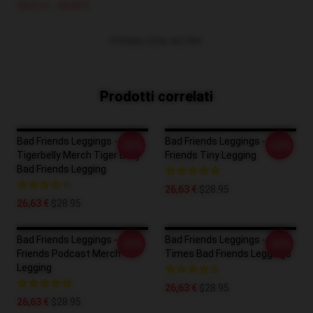
39,51 € - 45,95 €
VISUALIZZA ALTRO
Prodotti correlati
Bad Friends Leggings -
Bad Friends Leggings - Bad
-20%
-20%
Tigerbelly Merch Tiger Belly
Friends Tiny Legging
Bad Friends Legging
26,63 €
$28.95
26,63 €
$28.95
Bad Friends Leggings - Bad
Bad Friends Leggings - Good
-20%
-20%
Friends Podcast Merch
Times Bad Friends Leggings
Legging
26,63 €
$28.95
26,63 €
$28.95