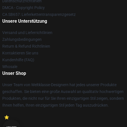
Datenschutzrichtlinien
DMCA - Copyright Policy
CA SB657: Lieferkettentransparenzgesetz
Unsere Unterstützung
Versand und Lieferrichtlinien
Zahlungsbedingungen
Return & Refund Richtlinien
Kontaktieren Sie uns
Kundenhilfe (FAQ)
Whosale
Unser Shop
Unser Team von Weltklasse-Designern hat jedes unserer Produkte
geschaffen. Sie bieten eine große Auswahl an qualitativ hochwertigen
Produkten, die nicht nur für Sie Ihren einzigartigen Stil zeigen, sondern
Ihnen helfen, Ihren einzigartigen Stil jeden Tag auszudrücken.