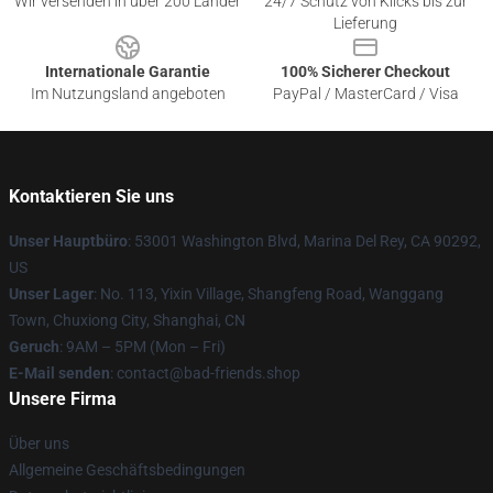
Wir versenden in über 200 Länder
24/7 Schutz von Klicks bis zur
Lieferung
Internationale Garantie
100% Sicherer Checkout
Im Nutzungsland angeboten
PayPal / MasterCard / Visa
Kontaktieren Sie uns
Unser Hauptbüro
: 53001 Washington Blvd, Marina Del Rey, CA 90292,
US
Unser Lager
: No. 113, Yixin Village, Shangfeng Road, Wanggang
Town, Chuxiong City, Shanghai, CN
Geruch
: 9AM – 5PM (Mon – Fri)
E-Mail senden
: contact@bad-friends.shop
Unsere Firma
Über uns
Allgemeine Geschäftsbedingungen