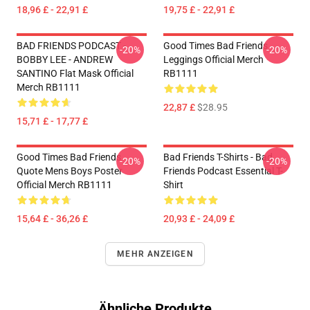
18,96 £ - 22,91 £
19,75 £ - 22,91 £
BAD FRIENDS PODCAST -
Good Times Bad Friends
-20%
-20%
BOBBY LEE - ANDREW
Leggings Official Merch
SANTINO Flat Mask Official
RB1111
Merch RB1111
22,87 £
$28.95
15,71 £ - 17,77 £
Good Times Bad Friends
Bad Friends T-Shirts - Bad
-20%
-20%
Quote Mens Boys Poster
Friends Podcast Essential T-
Official Merch RB1111
Shirt
15,64 £ - 36,26 £
20,93 £ - 24,09 £
MEHR ANZEIGEN
Ähnliche Produkte