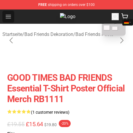
FREE
shipping on orders over $100
blank template
Open menu
Bad Friends Shop - Official Bad Fr
Startseite
/
Bad Friends Dekoration
/
Bad Friends Posts
GOOD TIMES BAD FRIENDS
Essential T-Shirt Poster Official
Merch RB1111
(1 customer reviews)
£19.55
£15.64
-20%
$19.80