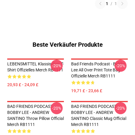
1
/
1
Beste Verkäufer Produkte
LEBENSMITTEL Klassisches T-
Bad Friends Podcast - Bobby
-20%
-20%
Shirt Offizielles Merch RB1111
Lee All Over Print Tote Bag
Offizielle Merch RB1111
20,93 £ - 24,09 £
19,71 £ - 23,66 £
BAD FRIENDS PODCAST -
BAD FRIENDS PODCAST -
-20%
-20%
BOBBY LEE - ANDREW
BOBBY LEE - ANDREW
SANTINO Throw Pillow Official
SANTINO Classic Mug Official
Merch RB1111
Merch RB1111