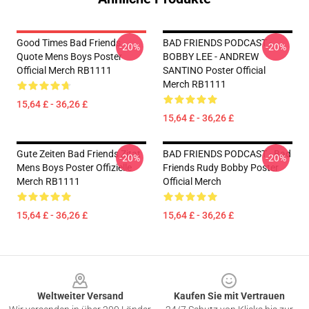
Good Times Bad Friends
BAD FRIENDS PODCAST -
-20%
-20%
Quote Mens Boys Poster
BOBBY LEE - ANDREW
Official Merch RB1111
SANTINO Poster Official
Merch RB1111
15,64 £ - 36,26 £
15,64 £ - 36,26 £
Gute Zeiten Bad Friends Zitat
BAD FRIENDS PODCAST - Bad
-20%
-20%
Mens Boys Poster Offizielle
Friends Rudy Bobby Poster
Merch RB1111
Official Merch
15,64 £ - 36,26 £
15,64 £ - 36,26 £
Footer
Weltweiter Versand
Kaufen Sie mit Vertrauen