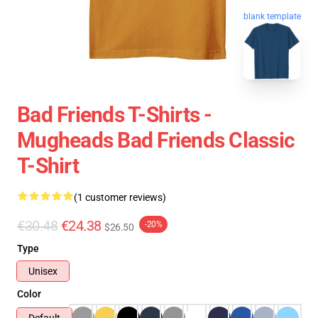
blank template
Bad Friends T-Shirts -
Mugheads Bad Friends Classic
T-Shirt
(1 customer reviews)
€30.48
€24.38
-20%
$26.50
Type
Unisex
Color