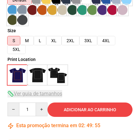
Default
Size
S
M
L
XL
2XL
3XL
4XL
5XL
Print Location
Ver guia de tamanhos
Quantity
ADICIONAR AO CARRINHO
Esta promoção termina em
02
:
49
:
54