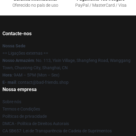
Oferecido no país de uso
PayPal / MasterCard / Visa
Contacte-nos
Nossa Sede
== Ligações externas ==
Nosso Armazém
: No. 113, Yixin Village, Shangfeng Road, Wanggang
Town, Chuxiong City, Shanghai, CN
Hora
: 9AM – 5PM (Mon – Sex)
E- mail
: contact@bad-friends.shop
Nossa empresa
Sobre nós
Termos e Condições
Políticas de privacidade
DMCA - Política de Direitos Autorais
CA SB657: Lei de Transparência de Cadeia de Suprimentos