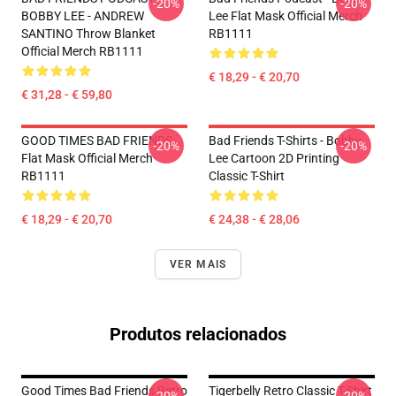
-20%
-20%
BOBBY LEE - ANDREW
Lee Flat Mask Official Merch
SANTINO Throw Blanket
RB1111
Official Merch RB1111
€ 18,29 - € 20,70
€ 31,28 - € 59,80
GOOD TIMES BAD FRIENDS
Bad Friends T-Shirts - Bobby
-20%
-20%
Flat Mask Official Merch
Lee Cartoon 2D Printing
RB1111
Classic T-Shirt
€ 18,29 - € 20,70
€ 24,38 - € 28,06
VER MAIS
Produtos relacionados
Good Times Bad Friends Retro
Tigerbelly Retro Classic T-Shirt