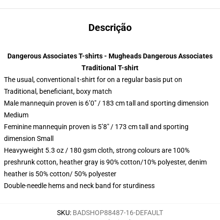
Descrição
Dangerous Associates T-shirts - Mugheads Dangerous Associates
Traditional T-shirt
The usual, conventional t-shirt for on a regular basis put on
Traditional, beneficiant, boxy match
Male mannequin proven is 6’0″ / 183 cm tall and sporting dimension
Medium
Feminine mannequin proven is 5’8″ / 173 cm tall and sporting
dimension Small
Heavyweight 5.3 oz / 180 gsm cloth, strong colours are 100%
preshrunk cotton, heather gray is 90% cotton/10% polyester, denim
heather is 50% cotton/ 50% polyester
Double-needle hems and neck band for sturdiness
SKU
:
BADSHOP88487-16-DEFAULT