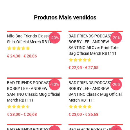
Produtos Mais vendidos
Não Bad Friends Classic T-
BAD FRIENDS PODCAST -
-20%
-20%
Shirt Official Merch RB1111
BOBBY LEE - ANDREW
SANTINO All Over Print Tote
Bag Official Merch RB1111
€ 24,38 - € 28,06
€ 22,95 - € 27,55
BAD FRIENDS PODCAST -
BAD FRIENDS PODCAST -
-20%
-20%
BOBBY LEE - ANDREW
BOBBY LEE - ANDREW
SANTINO Classic Mug Official
SANTINO Classic Mug Official
Merch RB1111
Merch RB1111
€ 23,00 - € 26,68
€ 23,00 - € 26,68
BAD FRIENDS PODCAST -
Bad Friends Podcast - Bobby