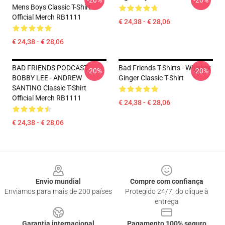
-20%
-20%
Mens Boys Classic T-Shirt
Official Merch RB1111
€ 24,38 - € 28,06
€ 24,38 - € 28,06
BAD FRIENDS PODCAST -
Bad Friends T-Shirts - Whiskey
-20%
-20%
BOBBY LEE - ANDREW
Ginger Classic T-Shirt
SANTINO Classic T-Shirt
Official Merch RB1111
€ 24,38 - € 28,06
€ 24,38 - € 28,06
Footer
Envio mundial
Compre com confiança
Enviamos para mais de 200 países
Protegido 24/7, do clique à
entrega
Garantia internacional
Pagamento 100% seguro