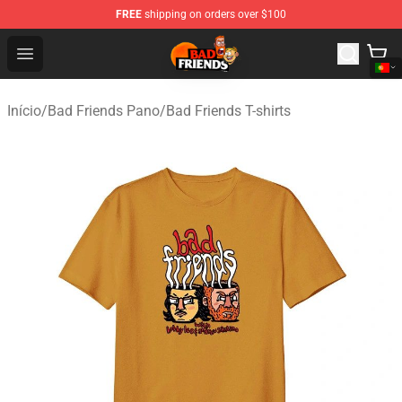
FREE
shipping on orders over $100
Bad Friends Shop - Official Bad Friends Merchandise Sto
Open menu
Início
/
Bad Friends Pano
/
Bad Friends T-shirts