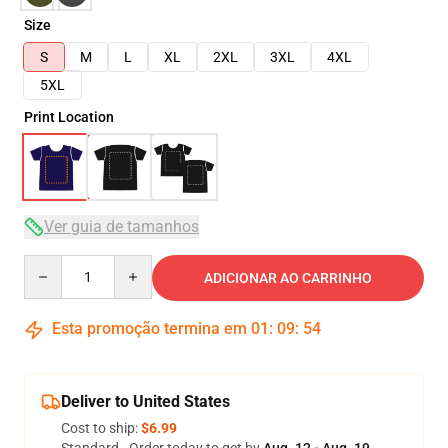
Size
S
M
L
XL
2XL
3XL
4XL
5XL
Print Location
Ver guia de tamanhos
Quantity
ADICIONAR AO CARRINHO
Esta promoção termina em
01
:
09
:
54
Deliver to United States
Cost to ship:
$6.99