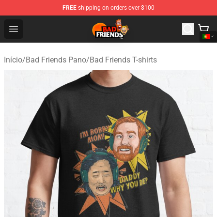
FREE
shipping on orders over $100
Bad Friends Shop - Official Bad Friends Merchandise Sto
Open menu
Início
/
Bad Friends Pano
/
Bad Friends T-shirts