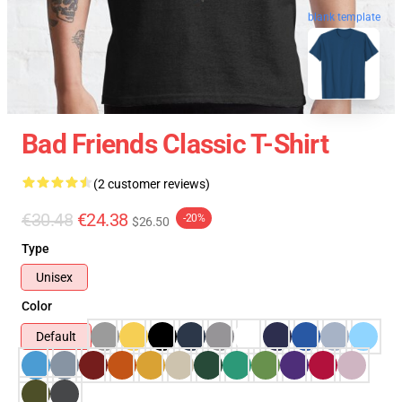
blank template
Bad Friends Classic T-Shirt
(2 customer reviews)
€30.48
€24.38
-20%
$26.50
Type
Unisex
Color
Default