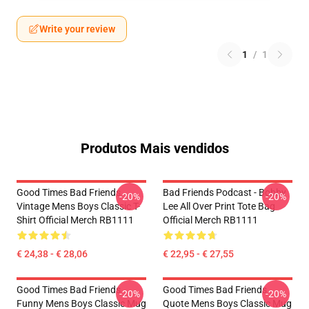
Write your review
1
/
1
Produtos Mais vendidos
Good Times Bad Friends
Bad Friends Podcast - Bobby
-20%
-20%
Vintage Mens Boys Classic T-
Lee All Over Print Tote Bag
Shirt Official Merch RB1111
Official Merch RB1111
€ 24,38 - € 28,06
€ 22,95 - € 27,55
Good Times Bad Friends
Good Times Bad Friends
-20%
-20%
Funny Mens Boys Classic Mug
Quote Mens Boys Classic Mug