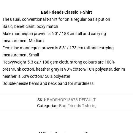
Bad Friends Classic T-Shirt
The usual, conventional t-shirt for on a regular basis put on
Basic, beneficiant, boxy match
Male mannequin proven is 6’0″ / 183 cm tall and carrying
measurement Medium
Feminine mannequin proven is 5’8″ / 173 cm tall and carrying
measurement Small
Heavyweight 5.3 oz / 180 gsm cloth, strong colours are 100%
preshrunk cotton, heather gray is 90% cotton/10% polyester, denim
heather is 50% cotton/ 50% polyester
Double-needle hems and neck band for sturdiness
SKU
:
BADSHOP13678-DEFAULT
Categorias
:
Bad Friends T-shirts
,