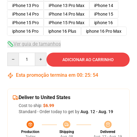
iPhone 13 Pro
iPhone 13 Pro Max
iPhone 14
iPhone 14 Pro
iPhone 14 Pro Max
iPhone 15
iPhone 15 Pro
iPhone 15 Pro Max
iphone 16
iphone 16 Pro
iphone 16 Plus
iphone 16 Pro Max
Ver guia de tamanhos
Quantity
ADICIONAR AO CARRINHO
Esta promoção termina em
00
:
25
:
54
Deliver to United States
Cost to ship:
$6.99
Standard - Order today to get by
Aug. 12 - Aug. 19
Production
Shipping
Delivered
Today
Aug. 08
Aug. 12 - Aug. 19