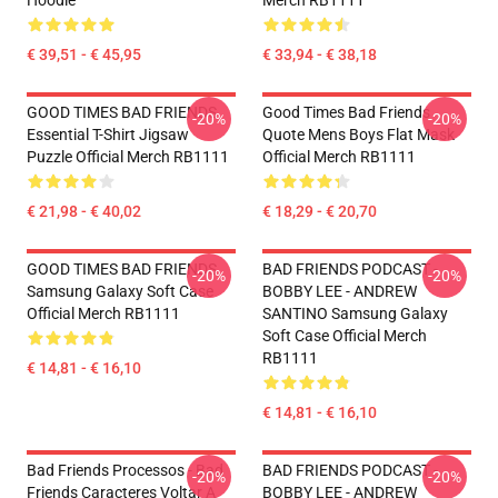
Hoodie
Merch RB1111
€ 39,51 - € 45,95
€ 33,94 - € 38,18
GOOD TIMES BAD FRIENDS
Good Times Bad Friends
-20%
-20%
Essential T-Shirt Jigsaw
Quote Mens Boys Flat Mask
Puzzle Official Merch RB1111
Official Merch RB1111
€ 21,98 - € 40,02
€ 18,29 - € 20,70
GOOD TIMES BAD FRIENDS
BAD FRIENDS PODCAST -
-20%
-20%
Samsung Galaxy Soft Case
BOBBY LEE - ANDREW
Official Merch RB1111
SANTINO Samsung Galaxy
Soft Case Official Merch
RB1111
€ 14,81 - € 16,10
€ 14,81 - € 16,10
Bad Friends Processos - Bad
BAD FRIENDS PODCAST -
-20%
-20%
Friends Caracteres Voltar A
BOBBY LEE - ANDREW