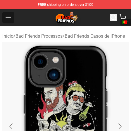
FREE
shipping on orders over $100
Bad Friends Shop - Official Bad Friends Merchandise Sto
Open menu
Início
/
Bad Friends Processos
/
Bad Friends Casos de iPhone