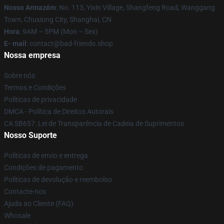
Nosso Armazém
: No. 113, Yixin Village, Shangfeng Road, Wanggang
Town, Chuxiong City, Shanghai, CN
Hora
: 9AM – 5PM (Mon – Sex)
E- mail
: contact@bad-friends.shop
Nossa empresa
Sobre nós
Termos e Condições
Políticas de privacidade
DMCA - Política de Direitos Autorais
CA SB657: Lei de Transparência de Cadeia de Suprimentos
Nosso Suporte
Políticas de envio e entrega
Condições de pagamento
Políticas de devolução e reembolso
Contacte-nos
Ajuda ao Cliente (FAQ)
Whosale