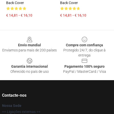
Back Cover
Back Cover
€ 14,81 - € 16,10
€ 14,81 - € 16,10
Footer
Envio mundial
Compre com confiança
Enviamos para mais de 200 países
Protegido 24/7, do clique à
entrega
Garantia internacional
Pagamento 100% seguro
Oferecido no país de uso
PayPal / MasterCard / Visa
Contacte-nos
Nossa Sede
== Ligações externas ==