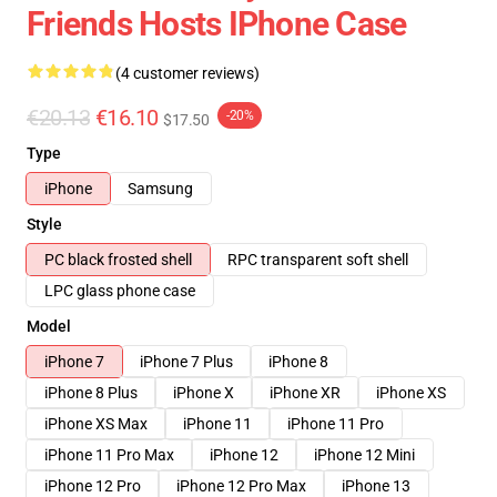
Friends Hosts IPhone Case
(4 customer reviews)
€20.13
€16.10
-20%
$17.50
Type
iPhone
Samsung
Style
PC black frosted shell
RPC transparent soft shell
LPC glass phone case
Model
iPhone 7
iPhone 7 Plus
iPhone 8
iPhone 8 Plus
iPhone X
iPhone XR
iPhone XS
iPhone XS Max
iPhone 11
iPhone 11 Pro
iPhone 11 Pro Max
iPhone 12
iPhone 12 Mini
iPhone 12 Pro
iPhone 12 Pro Max
iPhone 13