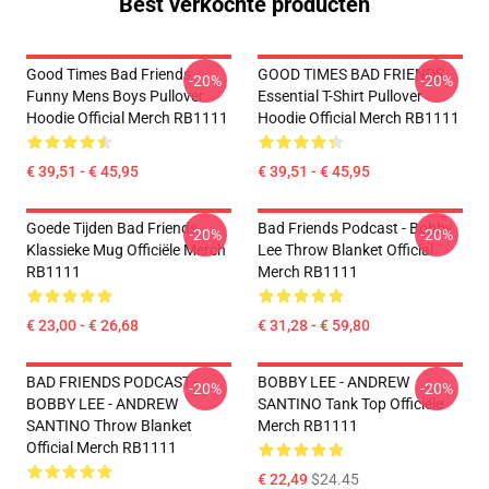
Best verkochte producten
Good Times Bad Friends
GOOD TIMES BAD FRIENDS
-20%
-20%
Funny Mens Boys Pullover
Essential T-Shirt Pullover
Hoodie Official Merch RB1111
Hoodie Official Merch RB1111
€ 39,51 - € 45,95
€ 39,51 - € 45,95
Goede Tijden Bad Friends
Bad Friends Podcast - Bobby
-20%
-20%
Klassieke Mug Officiële Merch
Lee Throw Blanket Official
RB1111
Merch RB1111
€ 23,00 - € 26,68
€ 31,28 - € 59,80
BAD FRIENDS PODCAST -
BOBBY LEE - ANDREW
-20%
-20%
BOBBY LEE - ANDREW
SANTINO Tank Top Officiële
SANTINO Throw Blanket
Merch RB1111
Official Merch RB1111
€ 22,49
$24.45