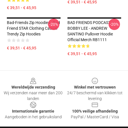
€ 39,51 - € 45,95
€ 39,51 - € 45,95
Bad-Friends Zip Hoodies - Bad
BAD FRIENDS PODCAST -
-20%
-20%
Friend STAR Clothing Casual
BOBBY LEE - ANDREW
Trendy Zip Hoodies
SANTINO Pullover Hoodie
Official Merch RB1111
€ 39,51 - € 45,95
€ 39,51 - € 45,95
Footer
Wereldwijde verzending
Winkel met vertrouwen
Wij verzenden naar meer dan 200
24/7 beschermd van klikken tot
landen
levering
Internationale garantie
100% veilige afhandeling
Aangeboden in het gebruiksland
PayPal / MasterCard / Visa