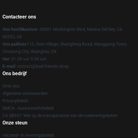
Contacteer ons
Ons hoofdkantoor
: 53001 Washington Blvd, Marina Del Rey, CA
90292, US
Ons pakhuis
113, Yixin Village, Shangfeng Road, Wanggang Town,
Chuxiong City, Shanghai, CN
Uur
: 21.00 uur 5.00 uur
E-mail
: contact@bad-friends.shop
Ons bedrijf
Over ons
Algemene voorwaarden
Privacybeleid
DMCA - Auteursrechtbeleid
CA SB657: Wet op de transparantie van de toeleveringsketen
Onze steun
Verzend- en leveringsbeleid