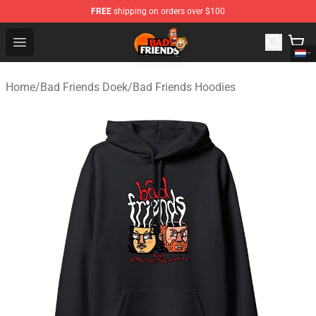
FREE
shipping on orders over $100
Bad Friends Shop - Official Bad Friends Merchandise Sto
Open menu
Home
/
Bad Friends Doek
/
Bad Friends Hoodies