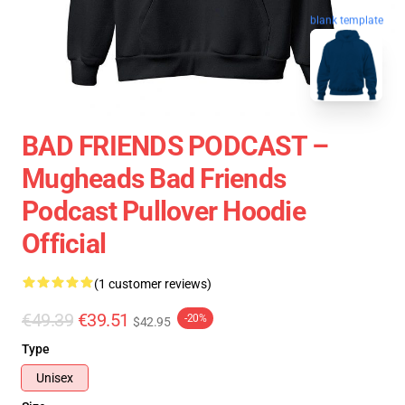
blank template
BAD FRIENDS PODCAST –
Mugheads Bad Friends
Podcast Pullover Hoodie
Official
(1 customer reviews)
€49.39
€39.51
-20%
$42.95
Type
Unisex