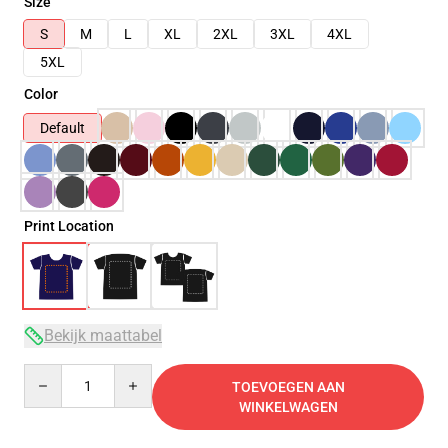
Size
S
M
L
XL
2XL
3XL
4XL
5XL
Color
Default
Print Location
Bekijk maattabel
Quantity
TOEVOEGEN AAN
WINKELWAGEN