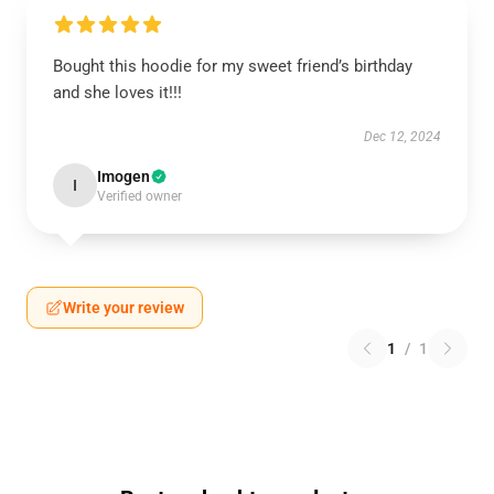
Bought this hoodie for my sweet friend’s birthday
and she loves it!!!
Dec 12, 2024
Imogen
I
Verified owner
Write your review
1
/
1