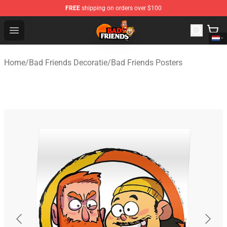
FREE
shipping on orders over $100
Bad Friends Shop - Official Bad Friends Merchandise Sto
Open menu
Home
/
Bad Friends Decoratie
/
Bad Friends Posters