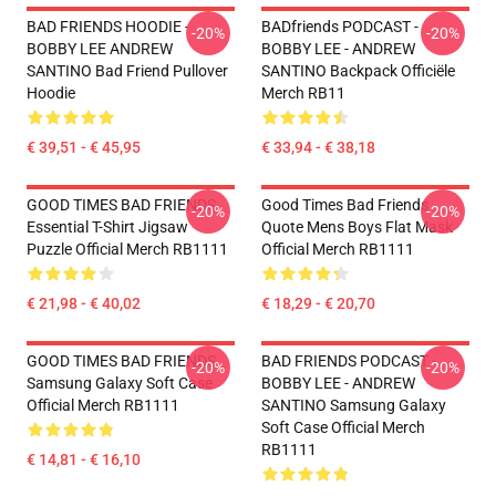
BAD FRIENDS HOODIE -
BADfriends PODCAST -
-20%
-20%
BOBBY LEE ANDREW
BOBBY LEE - ANDREW
SANTINO Bad Friend Pullover
SANTINO Backpack Officiële
Hoodie
Merch RB11
€ 39,51 - € 45,95
€ 33,94 - € 38,18
GOOD TIMES BAD FRIENDS
Good Times Bad Friends
-20%
-20%
Essential T-Shirt Jigsaw
Quote Mens Boys Flat Mask
Puzzle Official Merch RB1111
Official Merch RB1111
€ 21,98 - € 40,02
€ 18,29 - € 20,70
GOOD TIMES BAD FRIENDS
BAD FRIENDS PODCAST -
-20%
-20%
Samsung Galaxy Soft Case
BOBBY LEE - ANDREW
Official Merch RB1111
SANTINO Samsung Galaxy
Soft Case Official Merch
RB1111
€ 14,81 - € 16,10