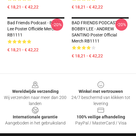
€ 18,21 - € 42,22
€ 18,21 - € 42,22
Bad Friends Podcast - Bobby
BAD FRIENDS PODCAST -
-20%
-20%
Lee Poster Officiële Merch
BOBBY LEE - ANDREW
RB1111
SANTINO Poster Official
Merch RB1111
€ 18,21 - € 42,22
€ 18,21 - € 42,22
Footer
Wereldwijde verzending
Winkel met vertrouwen
Wij verzenden naar meer dan 200
24/7 beschermd van klikken tot
landen
levering
Internationale garantie
100% veilige afhandeling
Aangeboden in het gebruiksland
PayPal / MasterCard / Visa