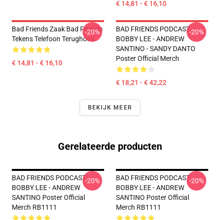
€ 14,81 - € 16,10
Bad Friends Zaak Bad Friends
BAD FRIENDS PODCAST -
-20%
-20%
Tekens Telefoon Terughoes
BOBBY LEE - ANDREW
SANTINO - SANDY DANTO
Poster Official Merch
€ 14,81 - € 16,10
€ 18,21 - € 42,22
BEKIJK MEER
Gerelateerde producten
BAD FRIENDS PODCAST -
BAD FRIENDS PODCAST -
-20%
-20%
BOBBY LEE - ANDREW
BOBBY LEE - ANDREW
SANTINO Poster Official
SANTINO Poster Official
Merch RB1111
Merch RB1111