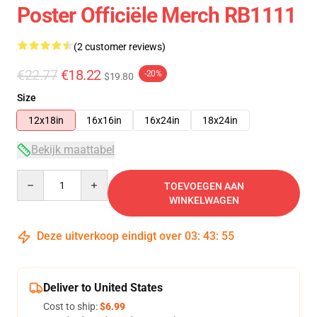
Poster Officiële Merch RB1111
(2 customer reviews)
€22.77
€18.22
-20%
$19.80
Size
12x18in
16x16in
16x24in
18x24in
Bekijk maattabel
Quantity
TOEVOEGEN AAN
WINKELWAGEN
Deze uitverkoop eindigt over
03
:
43
:
54
Deliver to United States
Cost to ship:
$6.99