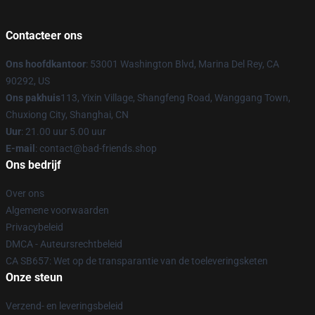
Contacteer ons
Ons hoofdkantoor
: 53001 Washington Blvd, Marina Del Rey, CA
90292, US
Ons pakhuis
113, Yixin Village, Shangfeng Road, Wanggang Town,
Chuxiong City, Shanghai, CN
Uur
: 21.00 uur 5.00 uur
E-mail
: contact@bad-friends.shop
Ons bedrijf
Over ons
Algemene voorwaarden
Privacybeleid
DMCA - Auteursrechtbeleid
CA SB657: Wet op de transparantie van de toeleveringsketen
Onze steun
Verzend- en leveringsbeleid