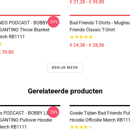
€ 31,28 - € 59,80
-20%
NDS PODCAST - BOBBY LEE -
Bad Friends T-Shirts - Mughe
ANTINO Throw Blanket
Friends Classic T-Shirt
Merch RB1111
€ 24,38 - € 28,06
€ 59,80
BEKIJK MEER
Gerelateerde producten
-20%
ds PODCAST - BOBBY LEE -
Goede Tijden Bad Friends Pul
ANTINO Pullover Hoodie
Hoodie Officiële Merch RB11
 Merch RB1111