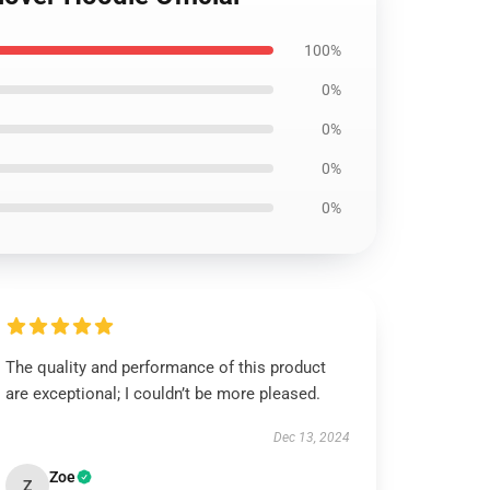
100%
0%
0%
0%
0%
The quality and performance of this product
are exceptional; I couldn’t be more pleased.
Dec 13, 2024
Zoe
Z