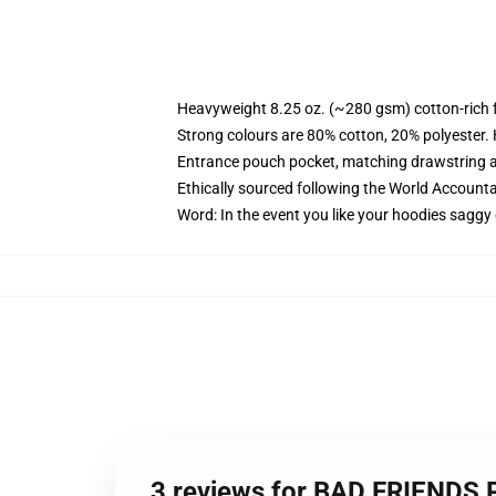
Heavyweight 8.25 oz. (~280 gsm) cotton-rich 
Strong colours are 80% cotton, 20% polyester.
Entrance pouch pocket, matching drawstring a
Ethically sourced following the World Account
Word: In the event you like your hoodies saggy 
3 reviews for BAD FRIENDS P