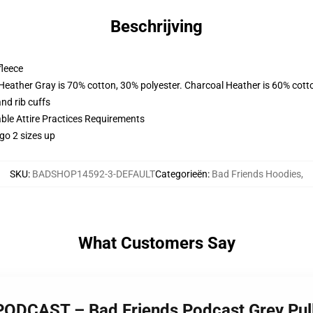
Beschrijving
fleece
 Heather Gray is 70% cotton, 30% polyester. Charcoal Heather is 60% cott
nd rib cuffs
able Attire Practices Requirements
go 2 sizes up
SKU
:
BADSHOP14592-3-DEFAULT
Categorieën
:
Bad Friends Hoodies
,
What Customers Say
ODCAST – Bad Friends Podcast Grey Pull