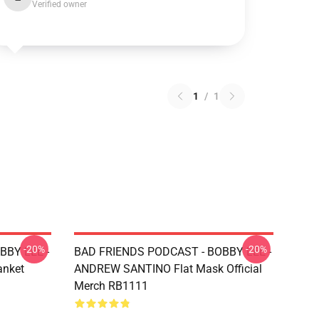
Verified owner
1
/
1
-20%
-20%
BBY LEE -
BAD FRIENDS PODCAST - BOBBY LEE -
nket
ANDREW SANTINO Flat Mask Official
Merch RB1111