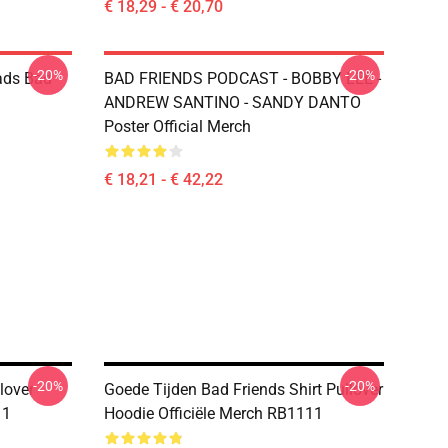
€ 18,29 - € 20,70
-20%
-20%
ads Bad
BAD FRIENDS PODCAST - BOBBY LEE -
ANDREW SANTINO - SANDY DANTO
Poster Official Merch
€ 18,21 - € 42,22
-20%
-20%
lover
Goede Tijden Bad Friends Shirt Pullover
11
Hoodie Officiële Merch RB1111