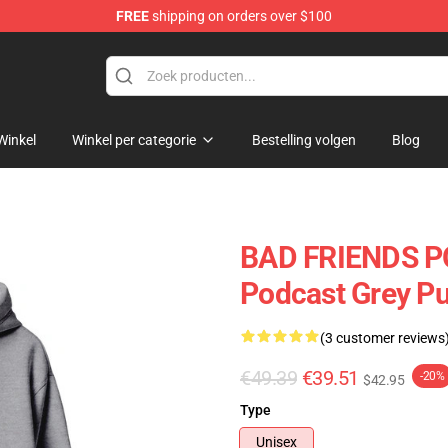
FREE
shipping on orders over $100
tore
Winkel
Winkel per categorie
Bestelling volgen
Blog
BAD FRIENDS P
Podcast Grey Pul
(3 customer reviews
€49.39
€39.51
-20%
$42.95
Type
Unisex