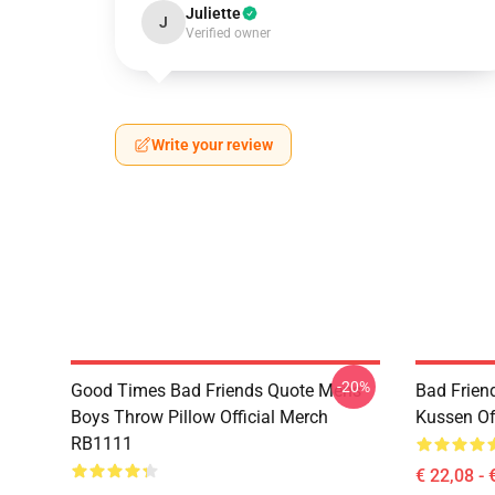
Juliette
J
Verified owner
Write your review
-20%
Good Times Bad Friends Quote Mens
Bad Frien
Boys Throw Pillow Official Merch
Kussen Of
RB1111
€ 22,08 - 