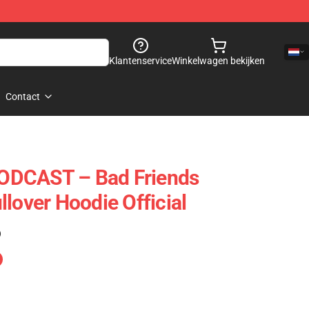
Klantenservice
Winkelwagen bekijken
Contact
ODCAST – Bad Friends
lover Hoodie Official
)