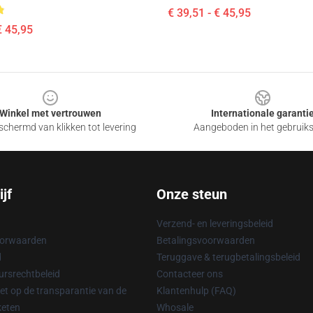
€ 39,51 - € 45,95
€ 45,95
Winkel met vertrouwen
Internationale garanti
chermd van klikken tot levering
Aangeboden in het gebruik
jf
Onze steun
Verzend- en leveringsbeleid
oorwaarden
Betalingsvoorwaarden
d
Teruggave & terugbetalingsbeleid
rsrechtbeleid
Contacteer ons
t op de transparantie van de
Klantenhulp (FAQ)
keten
Whosale