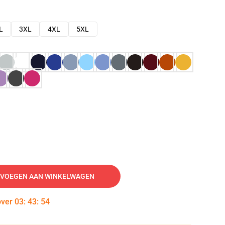
L
3XL
4XL
5XL
VOEGEN AAN WINKELWAGEN
over
03
:
43
:
53