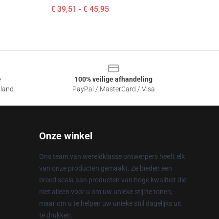
€ 39,51 - € 45,95
e
100% veilige afhandeling
sland
PayPal / MasterCard / Visa
Onze winkel
Ons team van wereldklasse ontwerpers heeft elk
van onze producten gemaakt. Ze bieden een
breed scala aan producten van hoge kwaliteit die
niet alleen voor u om uw unieke stijl te tonen,
maar om u te helpen uw unieke stijl dagelijks uit
te drukken.