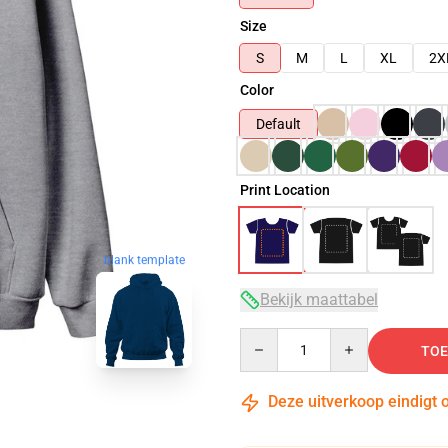
Size
S
M
L
XL
2X
Color
Default
Print Location
blank template
Bekijk maattabel
Quantity
TOE
Deze uitverkoop eindigt 