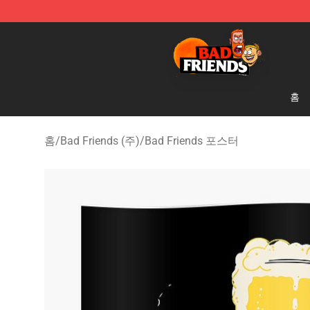
Bad Friends Shop - Official Bad Friends Merchandise S
홈
홈
/
Bad Friends (주)
/
Bad Friends 포스터