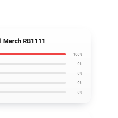
ial Merch RB1111
100%
0%
0%
0%
0%