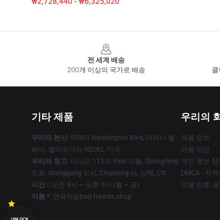
₩2,728,440 - ₩6,325,020
Footer
전 세계 배송
200개 이상의 국가로 배송
클
기타 제품
우리의 
우리의 본사
: 53001 Washington Blvd, 마리나 델
제품 정보
레이, 캘리포니아 90292, 미국
이용 약관
우리의 창고
: 아니오 113의 Yixin 마을, Shangfeng
개인 정보 정
도로, Wanggang 도시, Chuxiong 시, 상해, CN
DMCA - 저
시간 :
: 오전 9시 ~ 오후 5시 (월 ~ 금)
모델 번호: 
이름 *
: 연락처@bad-friends.shop
UNLOCK