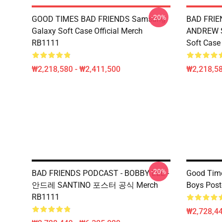
-20%
GOOD TIMES BAD FRIENDS Samsung
BAD FRIE
Galaxy Soft Case Official Merch
ANDREW S
RB1111
Soft Case
₩2,218,580 - ₩2,411,500
₩2,218,58
-20%
BAD FRIENDS PODCAST - BOBBY LEE -
Good Time
안드레 SANTINO 포스터 공식 Merch
Boys Post
RB1111
₩2,728,44