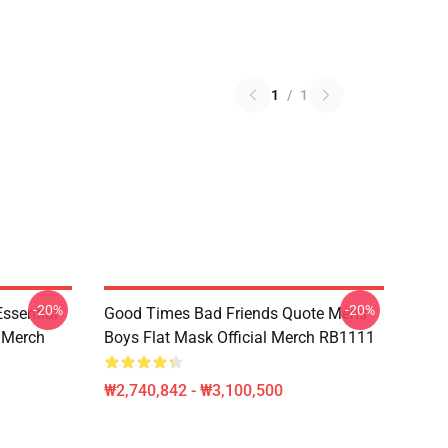
1
/
1
-20%
-20%
sential
Good Times Bad Friends Quote Mens
l Merch
Boys Flat Mask Official Merch RB1111
₩2,740,842 - ₩3,100,500