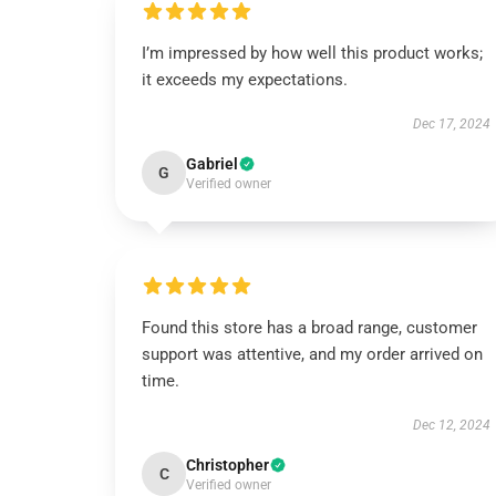
I’m impressed by how well this product works;
it exceeds my expectations.
Dec 17, 2024
Gabriel
G
Verified owner
Found this store has a broad range, customer
support was attentive, and my order arrived on
time.
Dec 12, 2024
Christopher
C
Verified owner