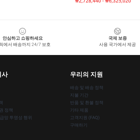
₩2,728,440 - ₩6,325,020
안심하고 쇼핑하세요
국제 보증
릭에서 배송까지 24/7 보호
사용 국가에서 제공
회사
우리의 지원
배송 및 배송 정책
지불 기간
책
반품 및 환불 정책
작권 정책
기타 제품
공급망 투명성 행위
고객지원 (FAQ)
구매하기