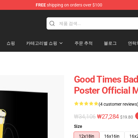
FREE
shipping on orders over $100
tore
쇼핑
카테고리별 쇼핑
주문 추적
블로그
연락
Good Times Bad
Poster Official
(4 customer reviews
₩34,106
₩27,284
$19.80
Size
12x18in
16x16in
16x