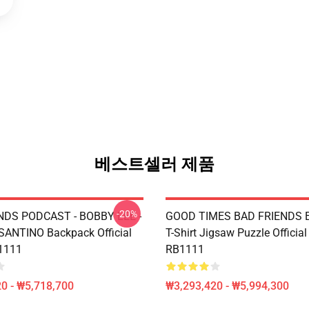
베스트셀러 제품
-20%
NDS PODCAST - BOBBY LEE -
GOOD TIMES BAD FRIENDS Es
ANTINO Backpack Official
T-Shirt Jigsaw Puzzle Officia
1111
RB1111
0 - ₩5,718,700
₩3,293,420 - ₩5,994,300