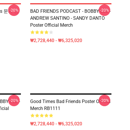
-20%
-20%
nds 문자 전
BAD FRIENDS PODCAST - BOBBY LEE -
ANDREW SANTINO - SANDY DANTO
Poster Official Merch
₩2,728,440 - ₩6,325,020
-20%
-20%
BBY LEE -
Good Times Bad Friends Poster Official
cial
Merch RB1111
₩2,728,440 - ₩6,325,020