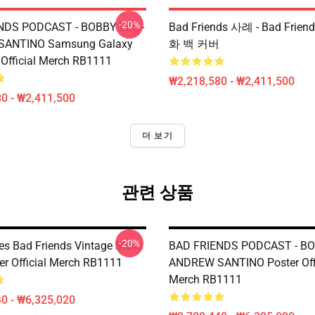
-20%
NDS PODCAST - BOBBY LEE -
Bad Friends 사례 - Bad Frie
ANTINO Samsung Galaxy
화 백 커버
 Official Merch RB1111
₩2,218,580 - ₩2,411,500
0 - ₩2,411,500
더 보기
관련 상품
-20%
s Bad Friends Vintage Mens
BAD FRIENDS PODCAST - BO
er Official Merch RB1111
ANDREW SANTINO Poster Offi
Merch RB1111
0 - ₩6,325,020