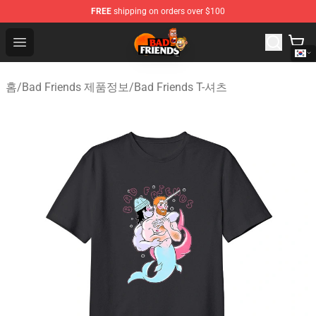
FREE
shipping on orders over $100
Bad Friends Shop - Official Bad Friends Merchandise Sto
Open menu
홈
/
Bad Friends 제품정보
/
Bad Friends T-셔츠