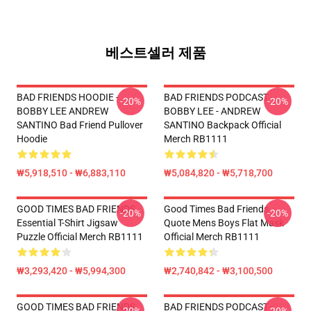
베스트셀러 제품
BAD FRIENDS HOODIE -
BAD FRIENDS PODCAST -
-20%
-20%
BOBBY LEE ANDREW
BOBBY LEE - ANDREW
SANTINO Bad Friend Pullover
SANTINO Backpack Official
Hoodie
Merch RB1111
₩5,918,510 - ₩6,883,110
₩5,084,820 - ₩5,718,700
GOOD TIMES BAD FRIENDS
Good Times Bad Friends
-20%
-20%
Essential T-Shirt Jigsaw
Quote Mens Boys Flat Mask
Puzzle Official Merch RB1111
Official Merch RB1111
₩3,293,420 - ₩5,994,300
₩2,740,842 - ₩3,100,500
GOOD TIMES BAD FRIENDS
BAD FRIENDS PODCAST -