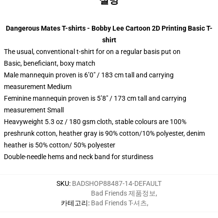
설명
Dangerous Mates T-shirts - Bobby Lee Cartoon 2D Printing Basic T-
shirt
The usual, conventional t-shirt for on a regular basis put on
Basic, beneficiant, boxy match
Male mannequin proven is 6’0″ / 183 cm tall and carrying
measurement Medium
Feminine mannequin proven is 5’8″ / 173 cm tall and carrying
measurement Small
Heavyweight 5.3 oz / 180 gsm cloth, stable colours are 100%
preshrunk cotton, heather gray is 90% cotton/10% polyester, denim
heather is 50% cotton/ 50% polyester
Double-needle hems and neck band for sturdiness
SKU
:
BADSHOP88487-14-DEFAULT
Bad Friends 제품정보
,
카테고리
:
Bad Friends T-셔츠
,