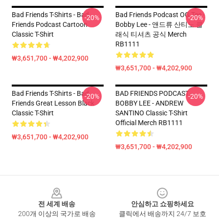
Bad Friends T-Shirts - Bad
Bad Friends Podcast OG Tee -
-20%
-20%
Friends Podcast Cartoon
Bobby Lee - 앤드류 산티노 클
Classic T-Shirt
래식 티셔츠 공식 Merch
RB1111
₩3,651,700 - ₩4,202,900
₩3,651,700 - ₩4,202,900
Bad Friends T-Shirts - Bad
BAD FRIENDS PODCAST -
-20%
-20%
Friends Great Lesson Black
BOBBY LEE - ANDREW
Classic T-Shirt
SANTINO Classic T-Shirt
Official Merch RB1111
₩3,651,700 - ₩4,202,900
₩3,651,700 - ₩4,202,900
Footer
전 세계 배송
안심하고 쇼핑하세요
200개 이상의 국가로 배송
클릭에서 배송까지 24/7 보호