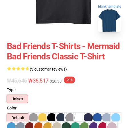
blank template
Bad Friends T-Shirts - Mermaid
Bad Friends Classic T-Shirt
(3 customer reviews)
₩45,646
₩36,517
-20%
$26.50
Type
Unisex
Color
Default