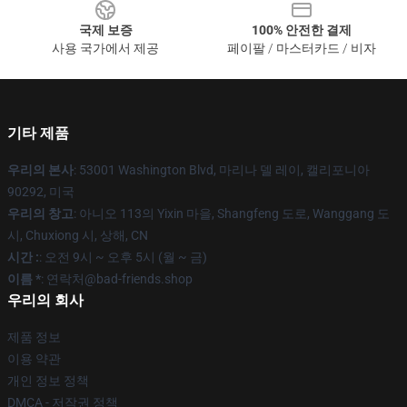
국제 보증
100% 안전한 결제
사용 국가에서 제공
페이팔 / 마스터카드 / 비자
기타 제품
우리의 본사
: 53001 Washington Blvd, 마리나 델 레이, 캘리포니아
90292, 미국
우리의 창고
: 아니오 113의 Yixin 마을, Shangfeng 도로, Wanggang 도
시, Chuxiong 시, 상해, CN
시간 :
: 오전 9시 ~ 오후 5시 (월 ~ 금)
이름 *
: 연락처@bad-friends.shop
우리의 회사
제품 정보
이용 약관
개인 정보 정책
DMCA - 저작권 정책