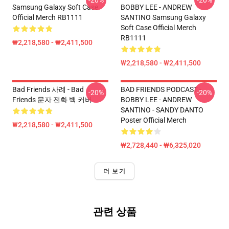
-20%
-20%
Samsung Galaxy Soft Case
BOBBY LEE - ANDREW
Official Merch RB1111
SANTINO Samsung Galaxy
Soft Case Official Merch
RB1111
₩2,218,580 - ₩2,411,500
₩2,218,580 - ₩2,411,500
Bad Friends 사례 - Bad
BAD FRIENDS PODCAST -
-20%
-20%
Friends 문자 전화 백 커버
BOBBY LEE - ANDREW
SANTINO - SANDY DANTO
Poster Official Merch
₩2,218,580 - ₩2,411,500
₩2,728,440 - ₩6,325,020
더 보기
관련 상품