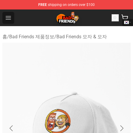
FREE
shipping on orders over $100
Bad Friends Shop - Official Bad Friends Merchandise Sto
Open menu
홈
/
Bad Friends 제품정보
/
Bad Friends 모자 & 모자