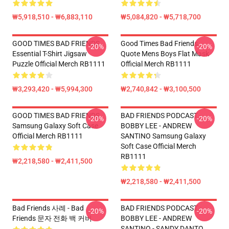
₩5,918,510 - ₩6,883,110
₩5,084,820 - ₩5,718,700
GOOD TIMES BAD FRIENDS
Good Times Bad Friends
-20%
-20%
Essential T-Shirt Jigsaw
Quote Mens Boys Flat Mask
Puzzle Official Merch RB1111
Official Merch RB1111
₩3,293,420 - ₩5,994,300
₩2,740,842 - ₩3,100,500
GOOD TIMES BAD FRIENDS
BAD FRIENDS PODCAST -
-20%
-20%
Samsung Galaxy Soft Case
BOBBY LEE - ANDREW
Official Merch RB1111
SANTINO Samsung Galaxy
Soft Case Official Merch
RB1111
₩2,218,580 - ₩2,411,500
₩2,218,580 - ₩2,411,500
Bad Friends 사례 - Bad
BAD FRIENDS PODCAST -
-20%
-20%
Friends 문자 전화 백 커버
BOBBY LEE - ANDREW
SANTINO - SANDY DANTO