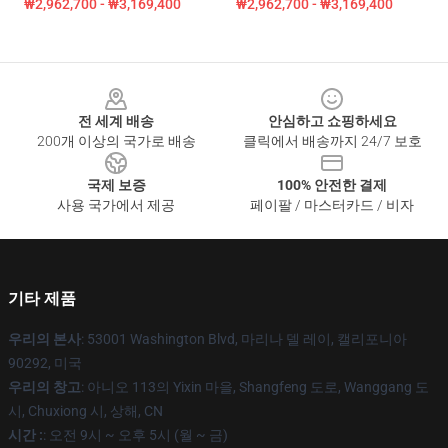
₩2,962,700 - ₩3,169,400
₩2,962,700 - ₩3,169,400
Footer
전 세계 배송
안심하고 쇼핑하세요
200개 이상의 국가로 배송
클릭에서 배송까지 24/7 보호
국제 보증
100% 안전한 결제
사용 국가에서 제공
페이팔 / 마스터카드 / 비자
기타 제품
우리의 본사
: 53001 Washington Blvd, 마리나 델 레이, 캘리포니아
90292, 미국
우리의 창고
: 아니오 113의 Yixin 마을, Shangfeng 도로, Wanggang 도
시, Chuxiong 시, 상해, CN
시간 :
: 오전 9시 ~ 오후 5시 (월 ~ 금)