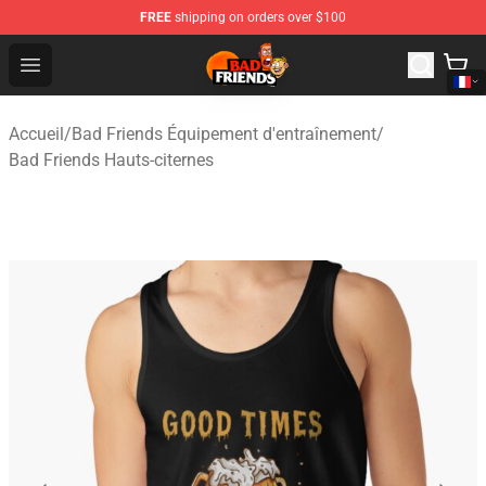
FREE
shipping on orders over $100
Bad Friends Shop - Official Bad Friends Merchandise Sto
Open menu
Accueil
/
Bad Friends Équipement d'entraînement
/
Bad Friends Hauts-citernes