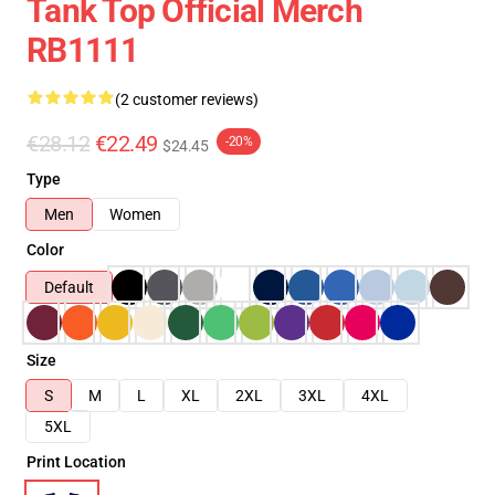
Tank Top Official Merch
RB1111
(2 customer reviews)
€28.12
€22.49
-20%
$24.45
Type
Men
Women
Color
Default
Size
S
M
L
XL
2XL
3XL
4XL
5XL
Print Location