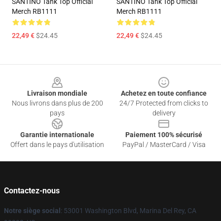
SANTINO Tank Top Official
SANTINO Tank Top Official
Merch RB1111
Merch RB1111
22,49 €
$24.45
22,49 €
$24.45
Footer
Livraison mondiale
Achetez en toute confiance
Nous livrons dans plus de 200
24/7 Protected from clicks to
pays
delivery
Garantie internationale
Paiement 100% sécurisé
Offert dans le pays d'utilisation
PayPal / MasterCard / Visa
Contactez-nous
Notre siège social
: 53001 Washington Blvd, Marina Del Rey, CA