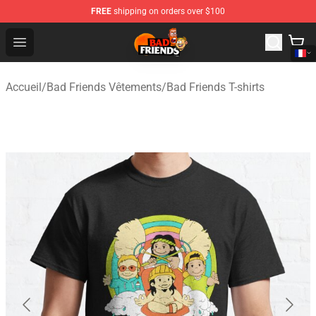
FREE
shipping on orders over $100
Bad Friends Shop - Official Bad Friends Merchandise Sto
Open menu
Accueil
/
Bad Friends Vêtements
/
Bad Friends T-shirts