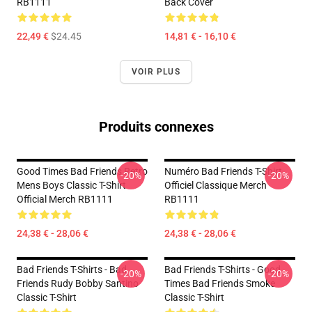
RB1111
Back Cover
22,49 €
$24.45
14,81 € - 16,10 €
VOIR PLUS
Produits connexes
Good Times Bad Friends Retro
Numéro Bad Friends T-Shirt
-20%
-20%
Mens Boys Classic T-Shirt
Officiel Classique Merch
Official Merch RB1111
RB1111
24,38 € - 28,06 €
24,38 € - 28,06 €
Bad Friends T-Shirts - Bad
Bad Friends T-Shirts - Good
-20%
-20%
Friends Rudy Bobby Santino
Times Bad Friends Smoke
Classic T-Shirt
Classic T-Shirt