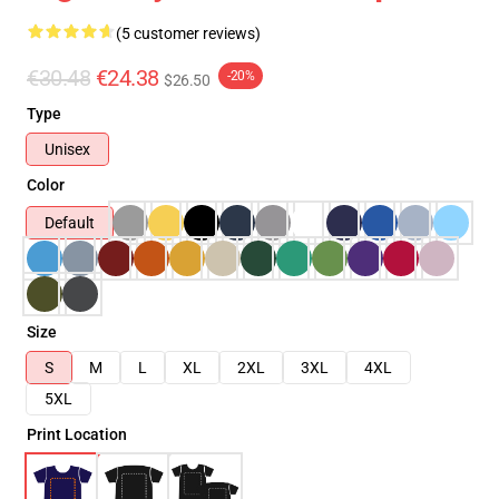
(5 customer reviews)
€30.48
€24.38
-20%
$26.50
Type
Unisex
Color
Default
Size
S
M
L
XL
2XL
3XL
4XL
5XL
Print Location