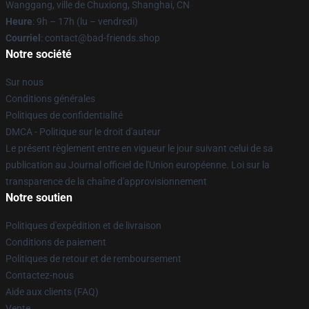
Wanggang, ville de Chuxiong, Shanghai, CN
Heure
: 9h – 17h (lu – vendredi)
Courriel
: contact@bad-friends.shop
Notre société
Sur nous
Conditions générales
Politiques de confidentialité
DMCA - Politique sur le droit d'auteur
Le présent règlement entre en vigueur le jour suivant celui de sa
publication au Journal officiel de l'Union européenne. Loi sur la
transparence de la chaîne d'approvisionnement
Notre soutien
Politiques d'expédition et de livraison
Conditions de paiement
Politiques de retour et de remboursement
Contactez-nous
Aide aux clients (FAQ)
Vente