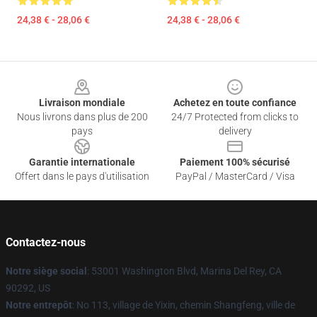
24,38 € - 28,06 €
24,38 € - 28,06 €
Footer
Livraison mondiale
Achetez en toute confiance
Nous livrons dans plus de 200
24/7 Protected from clicks to
pays
delivery
Garantie internationale
Paiement 100% sécurisé
Offert dans le pays d'utilisation
PayPal / MasterCard / Visa
Contactez-nous
Notre siège social
: 53001 Washington Blvd, Marina Del Rey, CA
90292, US
Notre entrepôt
: No 113, village de Yixin, chemin Shangfeng, ville de