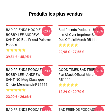
Produits les plus vendus
BAD FRIENDS HOODIE -
Bad Friends Podcast - Bobby
-20%
-20%
BOBBY LEE ANDREW
Lee All Over Imprimer Sac À
SANTINO Bad Friend Pullover
Dos Officiel Merch RB1111
Hoodie
22,95 € - 27,55 €
39,51 € - 45,95 €
BAD FRIENDS PODCAST -
GOOD TIMES BAD FRIENDS
-20%
-20%
BOBBY LEE - ANDREW
Flat Mask Official Merch
SANTINO Mug Classique
RB1111
Officiel Merchande RB1111
18,29 € - 20,70 €
23,00 € - 26,68 €
BAD FRIENDS PODCAST -
BAD FRIENDS PODCAST -