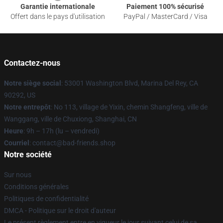
Garantie internationale
Paiement 100% sécurisé
Offert dans le pays d'utilisation
PayPal / MasterCard / Visa
Contactez-nous
Notre siège social
: 53001 Washington Blvd, Marina Del Rey, CA
90292, US
Notre entrepôt
: No 113, village de Yixin, chemin Shangfeng, ville de
Wanggang, ville de Chuxiong, Shanghai, CN
Heure
: 9h – 17h (lu – vendredi)
Courriel
: contact@bad-friends.shop
Notre société
Sur nous
Conditions générales
Politiques de confidentialité
DMCA - Politique sur le droit d'auteur
Le présent règlement entre en vigueur le jour suivant celui de sa