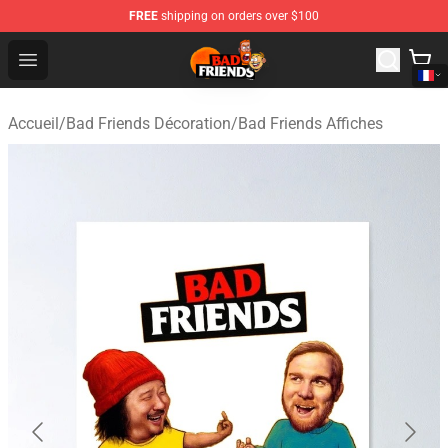
FREE
shipping on orders over $100
Bad Friends Shop - Official Bad Friends Merchandise Sto
Open menu
Accueil
/
Bad Friends Décoration
/
Bad Friends Affiches