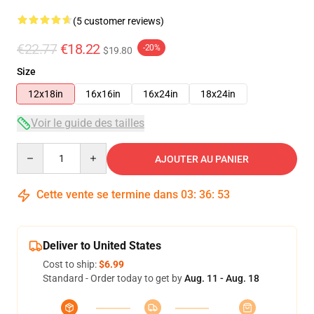
(5 customer reviews)
€22.77
€18.22
-20%
$19.80
Size
12x18in
16x16in
16x24in
18x24in
Voir le guide des tailles
Quantity
AJOUTER AU PANIER
Cette vente se termine dans
03
:
36
:
53
Deliver to United States
Cost to ship:
$6.99
Standard - Order today to get by
Aug. 11 - Aug. 18