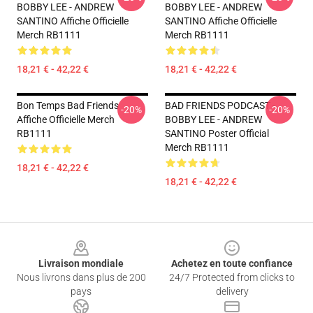
BOBBY LEE - ANDREW
BOBBY LEE - ANDREW
SANTINO Affiche Officielle
SANTINO Affiche Officielle
Merch RB1111
Merch RB1111
18,21 € - 42,22 €
18,21 € - 42,22 €
Bon Temps Bad Friends
BAD FRIENDS PODCAST -
-20%
-20%
Affiche Officielle Merch
BOBBY LEE - ANDREW
RB1111
SANTINO Poster Official
Merch RB1111
18,21 € - 42,22 €
18,21 € - 42,22 €
Footer
Livraison mondiale
Achetez en toute confiance
Nous livrons dans plus de 200
24/7 Protected from clicks to
pays
delivery