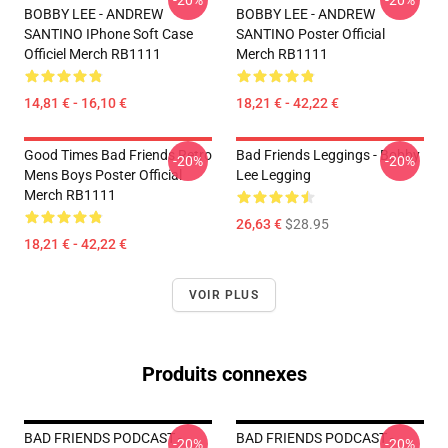
-20%
-20%
BOBBY LEE - ANDREW
BOBBY LEE - ANDREW
SANTINO IPhone Soft Case
SANTINO Poster Official
Officiel Merch RB1111
Merch RB1111
14,81 € - 16,10 €
18,21 € - 42,22 €
Good Times Bad Friends Retro
Bad Friends Leggings - Bobby
-20%
-20%
Mens Boys Poster Official
Lee Legging
Merch RB1111
26,63 €
$28.95
18,21 € - 42,22 €
VOIR PLUS
Produits connexes
BAD FRIENDS PODCAST -
BAD FRIENDS PODCAST -
-20%
-20%