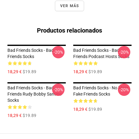
VER MÁS
Productos relacionados
Bad Friends Socks - Bad
Bad Friends Socks - Bad
-20%
-20%
Friends Socks
Friends Podcast Hosts Socks
18,29 €
$19.89
18,29 €
$19.89
Bad Friends Socks - Bad
Bad Friends Socks - No More
-20%
-20%
Friends Rudy Bobby Santino
Fake Friends Socks
Socks
18,29 €
$19.89
18,29 €
$19.89
Footer