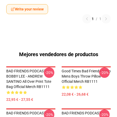
Write your review
1
/
1
Mejores vendedores de productos
BAD FRIENDS PODCAST -
Good Times Bad Friends Retro
-20%
-20%
BOBBY LEE - ANDREW
Mens Boys Throw Pillow
SANTINO All Over Print Tote
Official Merch RB1111
Bag Official Merch RB1111
22,08 € - 26,68 €
22,95 € - 27,55 €
BAD FRIENDS PODCAST -
BAD FRIENDS PODCAST -
-20%
-20%