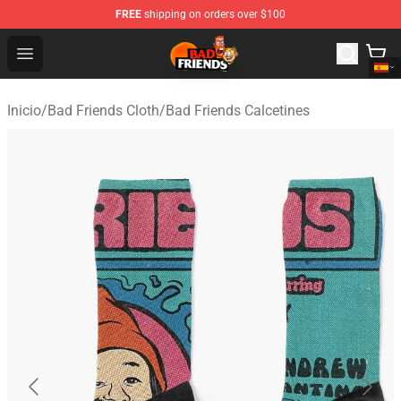
FREE
shipping on orders over $100
Bad Friends Shop - Official Bad Friends Merchandise Sto
Open menu
Inicio
/
Bad Friends Cloth
/
Bad Friends Calcetines