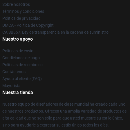
Sobre nosotros
Términos y condiciones
Política de privacidad
DMCA - Política de Copyright
CA SB657: Ley de transparencia en la cadena de suministro
Nuestro apoyo
Políticas de envío
Condiciones de pago
Políticas de reembolso
Contáctenos
Ayuda al cliente (FAQ)
Mayorista
Nuestra tienda
Nuestro equipo de diseñadores de clase mundial ha creado cada uno
de nuestros productos. Ofrecen una amplia variedad de productos de
alta calidad que no son sólo para que usted muestre su estilo único,
sino para ayudarle a expresar su estilo único todos los días.