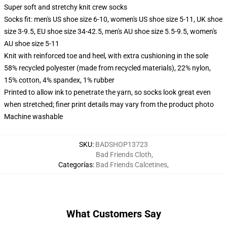
Super soft and stretchy knit crew socks
Socks fit: men's US shoe size 6-10, women's US shoe size 5-11, UK shoe
size 3-9.5, EU shoe size 34-42.5, men's AU shoe size 5.5-9.5, women's
AU shoe size 5-11
Knit with reinforced toe and heel, with extra cushioning in the sole
58% recycled polyester (made from recycled materials), 22% nylon,
15% cotton, 4% spandex, 1% rubber
Printed to allow ink to penetrate the yarn, so socks look great even
when stretched; finer print details may vary from the product photo
Machine washable
SKU
:
BADSHOP13723
Bad Friends Cloth
,
Categorías
:
Bad Friends Calcetines
,
What Customers Say