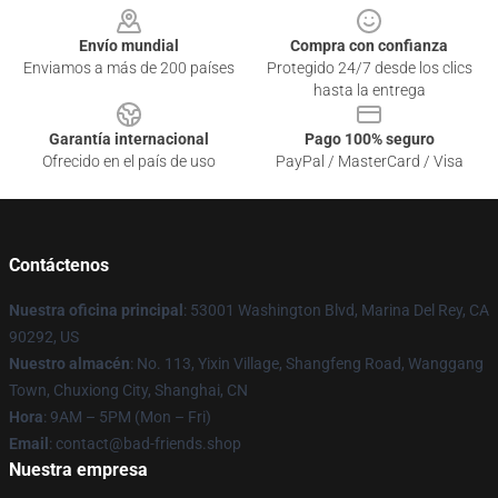
Envío mundial
Compra con confianza
Enviamos a más de 200 países
Protegido 24/7 desde los clics
hasta la entrega
Garantía internacional
Pago 100% seguro
Ofrecido en el país de uso
PayPal / MasterCard / Visa
Contáctenos
Nuestra oficina principal
: 53001 Washington Blvd, Marina Del Rey, CA
90292, US
Nuestro almacén
: No. 113, Yixin Village, Shangfeng Road, Wanggang
Town, Chuxiong City, Shanghai, CN
Hora
: 9AM – 5PM (Mon – Fri)
Email
: contact@bad-friends.shop
Nuestra empresa