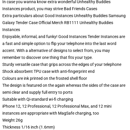
In case you wanna know extra wonderful Unhealthy Buddies
Instances product, you may strive
Bad Friends Cases
Extra particulars about Good Instances Unhealthy Buddies Samsung
Galaxy Tender Case Official Merch RB1111 Unhealthy Buddies
Instances
Enjoyable, informal, and funky! Good Instances Tender Instances are
a fast and simple option to flip your telephone into the last word
accent. With a alternative of designs to select from, you may
remember to discover one thing that fits your type.
Sturdy versatile case that grips across the edges of your telephone
Shock absorbent TPU case with anti-fingerprint end
Colours are ink printed on the frosted shell floor
The design is featured on the again whereas the sides of the case are
semi clear and supply full entry to ports
Suitable with Qi-standard wi-fi charging
iPhone 12, 12 Professional, 12 Professional Max, and 12 mini
instances are appropriate with MagSafe charging, too
Weight 26g
Thickness 1/16 inch (1.6mm)