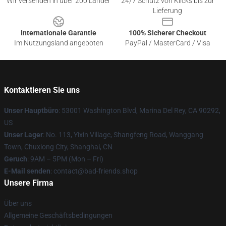
Wir versenden in über 200 Länder
24/7 Schutz von Klicks bis zur
Lieferung
Internationale Garantie
100% Sicherer Checkout
Im Nutzungsland angeboten
PayPal / MasterCard / Visa
Kontaktieren Sie uns
Unser Hauptbüro
: 53001 Washington Blvd, Marina Del Rey, CA 90292,
US
Unser Lager
: No. 113, Yixin Village, Shangfeng Road, Wanggang
Town, Chuxiong City, Shanghai, CN
Geruch
: 9AM – 5PM (Mon – Fri)
E-Mail senden
: contact@bad-friends.shop
Unsere Firma
Über uns
Allgemeine Geschäftsbedingungen