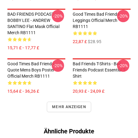
BAD FRIENDS PODCAST -
Good Times Bad Friends
-20%
-20%
BOBBY LEE - ANDREW
Leggings Official Merch
SANTINO Flat Mask Official
RB1111
Merch RB1111
22,87 £
$28.95
15,71 £ - 17,77 £
Good Times Bad Friends
Bad Friends T-Shirts - Bad
-20%
-20%
Quote Mens Boys Poster
Friends Podcast Essential T-
Official Merch RB1111
Shirt
15,64 £ - 36,26 £
20,93 £ - 24,09 £
MEHR ANZEIGEN
Ähnliche Produkte