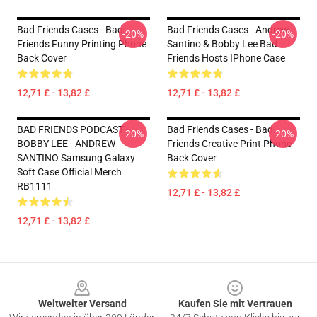
Bad Friends Cases - Bad
Bad Friends Cases - Andrew
-20%
-20%
Friends Funny Printing Phone
Santino & Bobby Lee Bad
Back Cover
Friends Hosts IPhone Case
12,71 £ - 13,82 £
12,71 £ - 13,82 £
BAD FRIENDS PODCAST -
Bad Friends Cases - Bad
-20%
-20%
BOBBY LEE - ANDREW
Friends Creative Print Phone
SANTINO Samsung Galaxy
Back Cover
Soft Case Official Merch
RB1111
12,71 £ - 13,82 £
12,71 £ - 13,82 £
Footer
Weltweiter Versand
Kaufen Sie mit Vertrauen