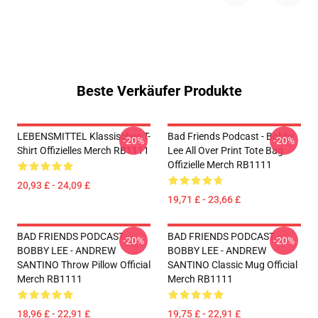
Beste Verkäufer Produkte
LEBENSMITTEL Klassisches T-
Bad Friends Podcast - Bobby
-20%
-20%
Shirt Offizielles Merch RB1111
Lee All Over Print Tote Bag
Offizielle Merch RB1111
20,93 £ - 24,09 £
19,71 £ - 23,66 £
BAD FRIENDS PODCAST -
BAD FRIENDS PODCAST -
-20%
-20%
BOBBY LEE - ANDREW
BOBBY LEE - ANDREW
SANTINO Throw Pillow Official
SANTINO Classic Mug Official
Merch RB1111
Merch RB1111
18,96 £ - 22,91 £
19,75 £ - 22,91 £