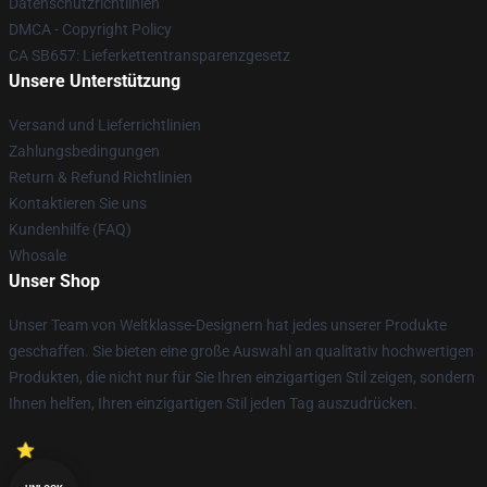
Datenschutzrichtlinien
DMCA - Copyright Policy
CA SB657: Lieferkettentransparenzgesetz
Unsere Unterstützung
Versand und Lieferrichtlinien
Zahlungsbedingungen
Return & Refund Richtlinien
Kontaktieren Sie uns
Kundenhilfe (FAQ)
Whosale
Unser Shop
Unser Team von Weltklasse-Designern hat jedes unserer Produkte
geschaffen. Sie bieten eine große Auswahl an qualitativ hochwertigen
Produkten, die nicht nur für Sie Ihren einzigartigen Stil zeigen, sondern
Ihnen helfen, Ihren einzigartigen Stil jeden Tag auszudrücken.