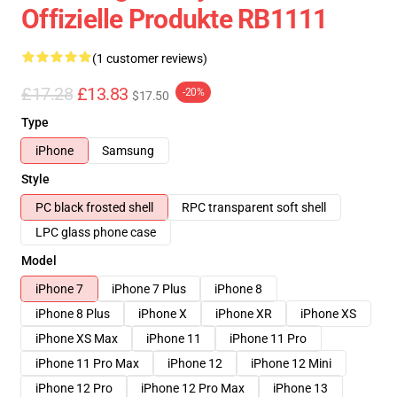
Offizielle Produkte RB1111
(1 customer reviews)
£17.28
£13.83
-20%
$17.50
Type
iPhone
Samsung
Style
PC black frosted shell
RPC transparent soft shell
LPC glass phone case
Model
iPhone 7
iPhone 7 Plus
iPhone 8
iPhone 8 Plus
iPhone X
iPhone XR
iPhone XS
iPhone XS Max
iPhone 11
iPhone 11 Pro
iPhone 11 Pro Max
iPhone 12
iPhone 12 Mini
iPhone 12 Pro
iPhone 12 Pro Max
iPhone 13