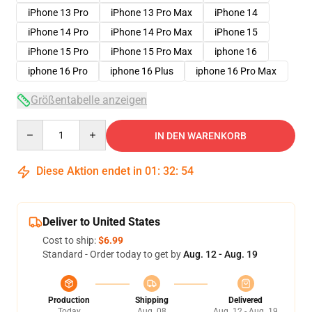
iPhone 13 Pro
iPhone 13 Pro Max
iPhone 14
iPhone 14 Pro
iPhone 14 Pro Max
iPhone 15
iPhone 15 Pro
iPhone 15 Pro Max
iphone 16
iphone 16 Pro
iphone 16 Plus
iphone 16 Pro Max
Größentabelle anzeigen
Quantity
IN DEN WARENKORB
Diese Aktion endet in
01
:
32
:
54
Deliver to United States
Cost to ship:
$6.99
Standard - Order today to get by
Aug. 12 - Aug. 19
Production
Shipping
Delivered
Today
Aug. 08
Aug. 12 - Aug. 19