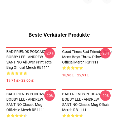
Beste Verkäufer Produkte
BAD FRIENDS PODCAST -
Good Times Bad Friends Retro
-20%
-20%
BOBBY LEE - ANDREW
Mens Boys Throw Pillow
SANTINO All Over Print Tote
Official Merch RB1111
Bag Official Merch RB1111
18,96 £ - 22,91 £
19,71 £ - 23,66 £
BAD FRIENDS PODCAST -
BAD FRIENDS PODCAST -
-20%
-20%
BOBBY LEE - ANDREW
BOBBY LEE - ANDREW
SANTINO Classic Mug
SANTINO Classic Mug Official
Offizielle Merch RB1111
Merch RB1111