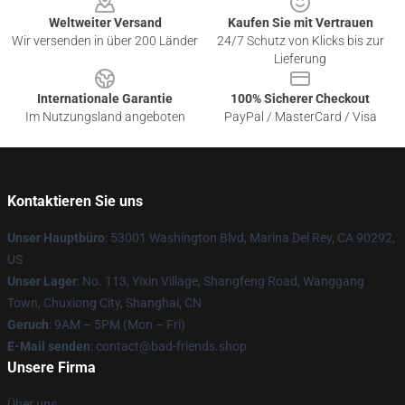
Weltweiter Versand
Kaufen Sie mit Vertrauen
Wir versenden in über 200 Länder
24/7 Schutz von Klicks bis zur
Lieferung
Internationale Garantie
100% Sicherer Checkout
Im Nutzungsland angeboten
PayPal / MasterCard / Visa
Kontaktieren Sie uns
Unser Hauptbüro
: 53001 Washington Blvd, Marina Del Rey, CA 90292,
US
Unser Lager
: No. 113, Yixin Village, Shangfeng Road, Wanggang
Town, Chuxiong City, Shanghai, CN
Geruch
: 9AM – 5PM (Mon – Fri)
E-Mail senden
: contact@bad-friends.shop
Unsere Firma
Über uns