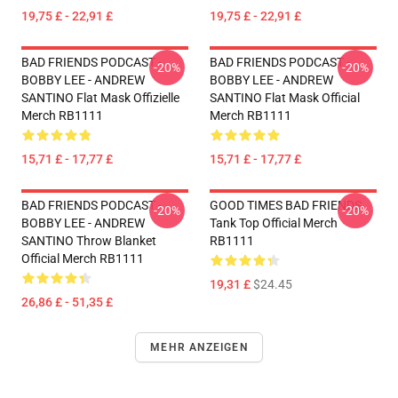
19,75 £ - 22,91 £
19,75 £ - 22,91 £
BAD FRIENDS PODCAST -
BAD FRIENDS PODCAST -
-20%
-20%
BOBBY LEE - ANDREW
BOBBY LEE - ANDREW
SANTINO Flat Mask Offizielle
SANTINO Flat Mask Official
Merch RB1111
Merch RB1111
15,71 £ - 17,77 £
15,71 £ - 17,77 £
BAD FRIENDS PODCAST -
GOOD TIMES BAD FRIENDS
-20%
-20%
BOBBY LEE - ANDREW
Tank Top Official Merch
SANTINO Throw Blanket
RB1111
Official Merch RB1111
19,31 £
$24.45
26,86 £ - 51,35 £
MEHR ANZEIGEN