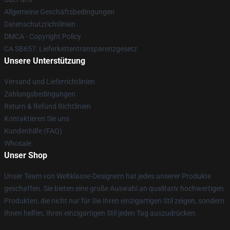
Allgemeine Geschäftsbedingungen
Datenschutzrichtlinien
DMCA - Copyright Policy
CA SB657: Lieferkettentransparenzgesetz
Unsere Unterstützung
Versand und Lieferrichtlinien
Zahlungsbedingungen
Return & Refund Richtlinien
Kontaktieren Sie uns
Kundenhilfe (FAQ)
Whosale
Unser Shop
Unser Team von Weltklasse-Designern hat jedes unserer Produkte
geschaffen. Sie bieten eine große Auswahl an qualitativ hochwertigen
Produkten, die nicht nur für Sie Ihren einzigartigen Stil zeigen, sondern
Ihnen helfen, Ihren einzigartigen Stil jeden Tag auszudrücken.