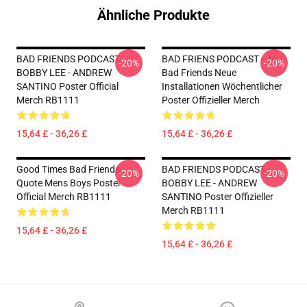
Ähnliche Produkte
BAD FRIENDS PODCAST -
BAD FRIENS PODCAST - Ja.
-20%
-20%
BOBBY LEE - ANDREW
Bad Friends Neue
SANTINO Poster Official
Installationen Wöchentlicher
Merch RB1111
Poster Offizieller Merch
15,64 £ - 36,26 £
15,64 £ - 36,26 £
Good Times Bad Friends
BAD FRIENDS PODCAST -
-20%
-20%
Quote Mens Boys Poster
BOBBY LEE - ANDREW
Official Merch RB1111
SANTINO Poster Offizieller
Merch RB1111
15,64 £ - 36,26 £
15,64 £ - 36,26 £
Footer