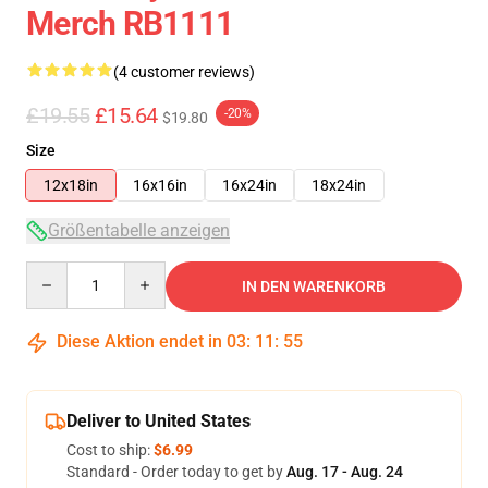
Merch RB1111
(4 customer reviews)
£19.55
£15.64
-20%
$19.80
Size
12x18in
16x16in
16x24in
18x24in
Größentabelle anzeigen
Quantity
IN DEN WARENKORB
Diese Aktion endet in
03
:
11
:
54
Deliver to United States
Cost to ship:
$6.99
Standard - Order today to get by
Aug. 17 - Aug. 24