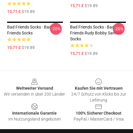
15,71 £
$19.89
15,71 £
$19.89
Bad Friends Socks - Bad
Bad Friends Socks - Bad
-20%
-20%
Friends Socks
Friends Rudy Bobby Santino
Socks
15,71 £
$19.89
15,71 £
$19.89
Footer
Weltweiter Versand
Kaufen Sie mit Vertrauen
Wir versenden in über 200 Länder
24/7 Schutz von Klicks bis zur
Lieferung
Internationale Garantie
100% Sicherer Checkout
Im Nutzungsland angeboten
PayPal / MasterCard / Visa