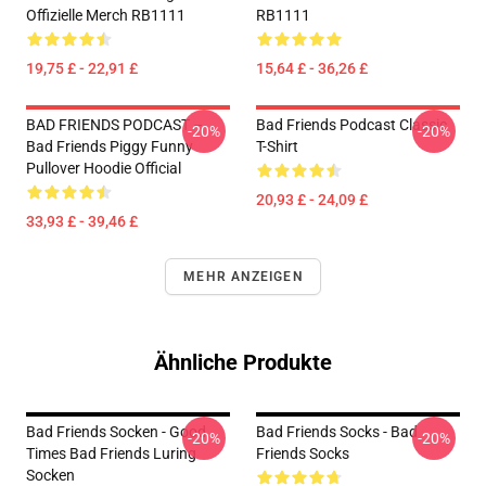
Offizielle Merch RB1111
RB1111
19,75 £ - 22,91 £
15,64 £ - 36,26 £
BAD FRIENDS PODCAST –
Bad Friends Podcast Classic
-20%
-20%
Bad Friends Piggy Funny
T-Shirt
Pullover Hoodie Official
20,93 £ - 24,09 £
33,93 £ - 39,46 £
MEHR ANZEIGEN
Ähnliche Produkte
Bad Friends Socken - Good
Bad Friends Socks - Bad
-20%
-20%
Times Bad Friends Luring
Friends Socks
Socken