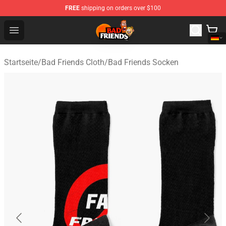
FREE
shipping on orders over $100
Bad Friends Shop - Official Bad Friends Merchandise Sto
Open menu
Startseite
/
Bad Friends Cloth
/
Bad Friends Socken