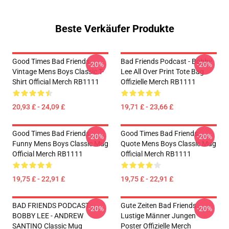
Beste Verkäufer Produkte
Good Times Bad Friends
Bad Friends Podcast - Bobby
-20%
-20%
Vintage Mens Boys Classic T-
Lee All Over Print Tote Bag
Shirt Official Merch RB1111
Offizielle Merch RB1111
20,93 £ - 24,09 £
19,71 £ - 23,66 £
Good Times Bad Friends
Good Times Bad Friends
-20%
-20%
Funny Mens Boys Classic Mug
Quote Mens Boys Classic Mug
Official Merch RB1111
Official Merch RB1111
19,75 £ - 22,91 £
19,75 £ - 22,91 £
BAD FRIENDS PODCAST -
Gute Zeiten Bad Friends
-20%
-20%
BOBBY LEE - ANDREW
Lustige Männer Jungen
SANTINO Classic Mug
Poster Offizielle Merch