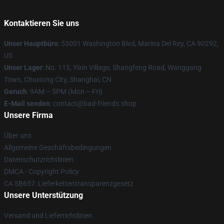
Kontaktieren Sie uns
Unser Hauptbüro
: 53001 Washington Blvd, Marina Del Rey, CA 90292,
US
Unser Lager
: No. 113, Yixin Village, Shangfeng Road, Wanggang
Town, Chuxiong City, Shanghai, CN
Geruch
: 9AM – 5PM (Mon – Fri)
E-Mail senden
: contact@bad-friends.shop
Unsere Firma
Über uns
Allgemeine Geschäftsbedingungen
Datenschutzrichtlinien
DMCA - Copyright Policy
CA SB657: Lieferkettentransparenzgesetz
Unsere Unterstützung
Versand und Lieferrichtlinien