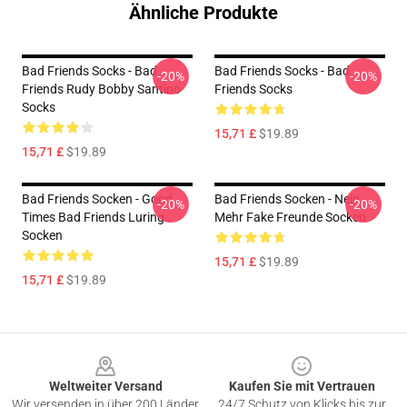
Ähnliche Produkte
Bad Friends Socks - Bad
Bad Friends Socks - Bad
-20%
-20%
Friends Rudy Bobby Santino
Friends Socks
Socks
15,71 £
$19.89
15,71 £
$19.89
Bad Friends Socken - Good
Bad Friends Socken - Nein
-20%
-20%
Times Bad Friends Luring
Mehr Fake Freunde Socken
Socken
15,71 £
$19.89
15,71 £
$19.89
Footer
Weltweiter Versand
Kaufen Sie mit Vertrauen
Wir versenden in über 200 Länder
24/7 Schutz von Klicks bis zur