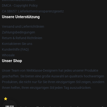
DMCA - Copyright Policy
CA SB657: Lieferkettentransparenzgesetz
Unsere Unterstützung
Versand und Lieferrichtlinien
Zahlungsbedingungen
Return & Refund Richtlinien
Kontaktieren Sie uns
Kundenhilfe (FAQ)
Whosale
Unser Shop
Unser Team von Weltklasse-Designern hat jedes unserer Produkte
geschaffen. Sie bieten eine große Auswahl an qualitativ hochwertigen
Produkten, die nicht nur für Sie Ihren einzigartigen Stil zeigen, sondern
Ihnen helfen, Ihren einzigartigen Stil jeden Tag auszudrücken.
UNLOCK