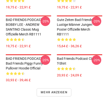
19,75 £ - 22,91 £
19,75 £ - 22,91 £
BAD FRIENDS PODCAST -
Gute Zeiten Bad Friends
-20%
-20%
BOBBY LEE - ANDREW
Lustige Männer Jungen
SANTINO Classic Mug
Poster Offizielle Merch
Offizielle Merch RB1111
RB1111
19,75 £ - 22,91 £
15,64 £ - 36,26 £
BAD FRIENDS PODCAST –
Bad Friends Podcast Classic
-20%
-20%
Bad Friends Piggy Funny
T-Shirt
Pullover Hoodie Official
20,93 £ - 24,09 £
33,93 £ - 39,46 £
MEHR ANZEIGEN