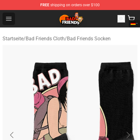
FREE
shipping on orders over $100
Bad Friends Shop - Official Bad Friends Merchandise Sto
Open menu
Startseite
/
Bad Friends Cloth
/
Bad Friends Socken