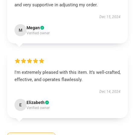
and very supportive in adjusting my order.
Dec 15, 2024
Megan
M
Verified owner
I'm extremely pleased with this item. It’s well-crafted,
effective, and operates flawlessly.
Dec 14, 2024
Elizabeth
E
Verified owner