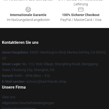
Lieferung
Internationale Garantie
100% Sicherer Checkout
Im Nutzungsland angeboten
PayPal / MasterCard / Visa
Kontaktieren Sie uns
Unser Hauptbüro
: 53001 Washington Blvd, Marina Del Rey, CA 90292,
US
Unser Lager
: No. 113, Yixin Village, Shangfeng Road, Wanggang
Town, Chuxiong City, Shanghai, CN
Geruch
: 9AM – 5PM (Mon – Fri)
E-Mail senden
: contact@bad-friends.shop
Unsere Firma
Über uns
Allgemeine Geschäftsbedingungen
Datenschutzrichtlinien