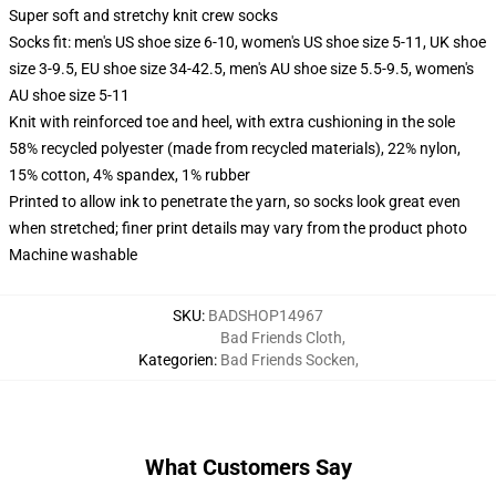
Super soft and stretchy knit crew socks
Socks fit: men's US shoe size 6-10, women's US shoe size 5-11, UK shoe
size 3-9.5, EU shoe size 34-42.5, men's AU shoe size 5.5-9.5, women's
AU shoe size 5-11
Knit with reinforced toe and heel, with extra cushioning in the sole
58% recycled polyester (made from recycled materials), 22% nylon,
15% cotton, 4% spandex, 1% rubber
Printed to allow ink to penetrate the yarn, so socks look great even
when stretched; finer print details may vary from the product photo
Machine washable
SKU
:
BADSHOP14967
Bad Friends Cloth
,
Kategorien
:
Bad Friends Socken
,
What Customers Say