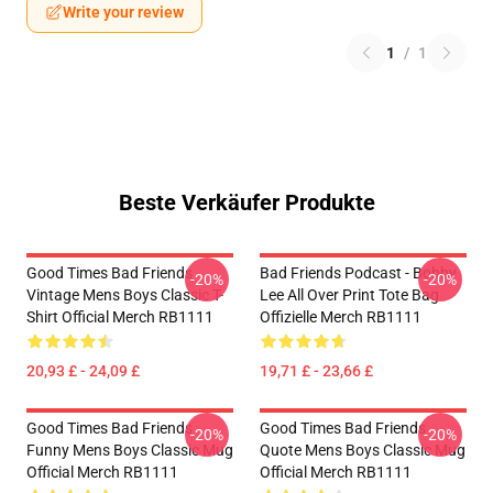
Write your review
1
/
1
Beste Verkäufer Produkte
Good Times Bad Friends
Bad Friends Podcast - Bobby
-20%
-20%
Vintage Mens Boys Classic T-
Lee All Over Print Tote Bag
Shirt Official Merch RB1111
Offizielle Merch RB1111
20,93 £ - 24,09 £
19,71 £ - 23,66 £
Good Times Bad Friends
Good Times Bad Friends
-20%
-20%
Funny Mens Boys Classic Mug
Quote Mens Boys Classic Mug
Official Merch RB1111
Official Merch RB1111