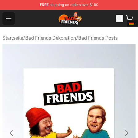
FREE
shipping on orders over $100
Bad Friends Shop - Official Bad Friends Merchandise Sto
Open menu
Startseite
/
Bad Friends Dekoration
/
Bad Friends Posts