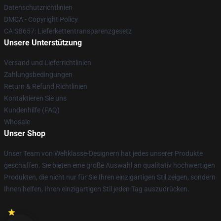
Datenschutzrichtlinien
DMCA - Copyright Policy
CA SB657: Lieferkettentransparenzgesetz
Unsere Unterstützung
Versand und Lieferrichtlinien
Zahlungsbedingungen
Return & Refund Richtlinien
Kontaktieren Sie uns
Kundenhilfe (FAQ)
Whosale
Unser Shop
Unser Team von Weltklasse-Designern hat jedes unserer Produkte
geschaffen. Sie bieten eine große Auswahl an qualitativ hochwertigen
Produkten, die nicht nur für Sie Ihren einzigartigen Stil zeigen, sondern
Ihnen helfen, Ihren einzigartigen Stil jeden Tag auszudrücken.