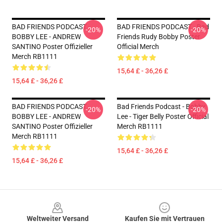
BAD FRIENDS PODCAST -
BAD FRIENDS PODCAST - Bad
-20%
-20%
BOBBY LEE - ANDREW
Friends Rudy Bobby Poster
SANTINO Poster Offizieller
Official Merch
Merch RB1111
15,64 £ - 36,26 £
15,64 £ - 36,26 £
BAD FRIENDS PODCAST -
Bad Friends Podcast - Bobby
-20%
-20%
BOBBY LEE - ANDREW
Lee - Tiger Belly Poster Official
SANTINO Poster Offizieller
Merch RB1111
Merch RB1111
15,64 £ - 36,26 £
15,64 £ - 36,26 £
Footer
Weltweiter Versand
Kaufen Sie mit Vertrauen