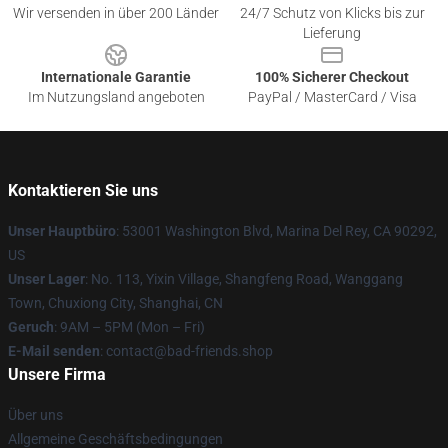
Wir versenden in über 200 Länder
24/7 Schutz von Klicks bis zur
Lieferung
Internationale Garantie
100% Sicherer Checkout
Im Nutzungsland angeboten
PayPal / MasterCard / Visa
Kontaktieren Sie uns
Unser Hauptbüro
: 53001 Washington Blvd, Marina Del Rey, CA 90292,
US
Unser Lager
: No. 113, Yixin Village, Shangfeng Road, Wanggang
Town, Chuxiong City, Shanghai, CN
Geruch
: 9AM – 5PM (Mon – Fri)
E-Mail senden
: contact@bad-friends.shop
Unsere Firma
Über uns
Allgemeine Geschäftsbedingungen