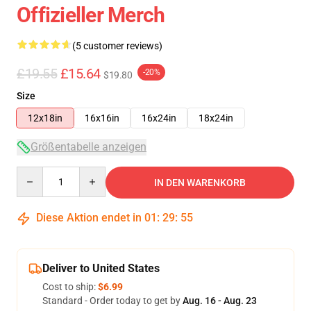
Offizieller Merch
(5 customer reviews)
£19.55
£15.64
-20%
$19.80
Size
12x18in
16x16in
16x24in
18x24in
Größentabelle anzeigen
Quantity
IN DEN WARENKORB
Diese Aktion endet in
01
:
29
:
54
Deliver to United States
Cost to ship:
$6.99
Standard - Order today to get by
Aug. 16 - Aug. 23