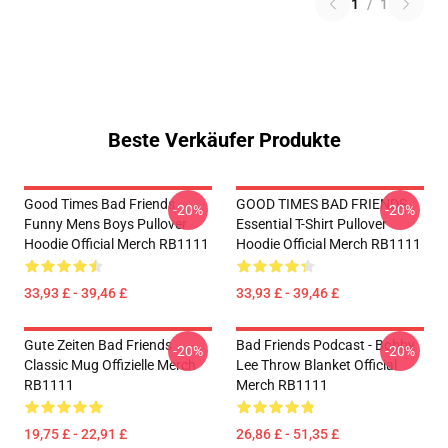
1
/
1
Beste Verkäufer Produkte
Good Times Bad Friends
GOOD TIMES BAD FRIENDS
-20%
-20%
Funny Mens Boys Pullover
Essential T-Shirt Pullover
Hoodie Official Merch RB1111
Hoodie Official Merch RB1111
33,93 £ - 39,46 £
33,93 £ - 39,46 £
Gute Zeiten Bad Friends
Bad Friends Podcast - Bobby
-20%
-20%
Classic Mug Offizielle Merch
Lee Throw Blanket Official
RB1111
Merch RB1111
19,75 £ - 22,91 £
26,86 £ - 51,35 £