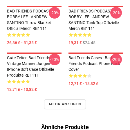
BAD FRIENDS PODCAST -
BAD FRIENDS PODCAST -
-20%
-20%
BOBBY LEE - ANDREW
BOBBY LEE - ANDREW
SANTINO Throw Blanket
SANTINO Tank Top Offizielle
Official Merch RB1111
Merch RB1111
26,86 £ - 51,35 £
19,31 £
$24.45
Gute Zeiten Bad Friends
Bad Friends Cases - Bad
-20%
-20%
Vintage Männer Jungen
Friends Podcast Phone Back
IPhone Soft Case Offizielle
Cover
Produkte RB1111
12,71 £ - 13,82 £
12,71 £ - 13,82 £
MEHR ANZEIGEN
Ähnliche Produkte